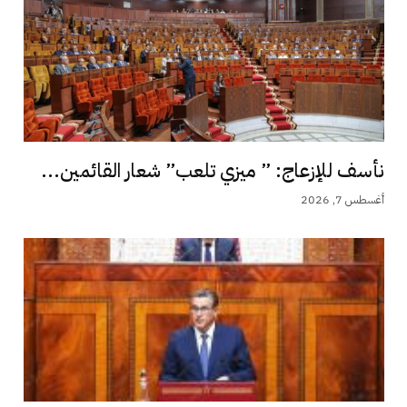
نأسف للإزعاج: ” ميزي تلعب” شعار القائمين...
أغسطس 7, 2026