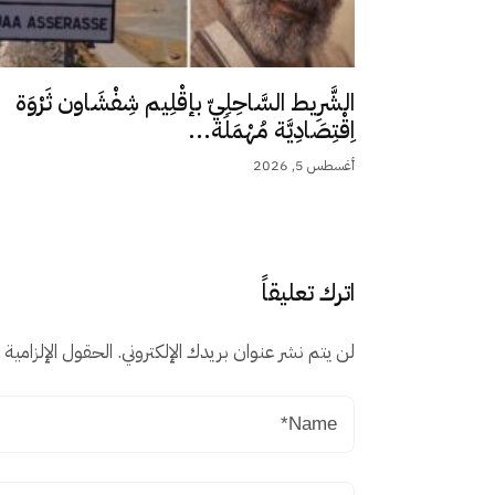
الشَّرِيط السَّاحِلِيّ بإقْلِيم شِفْشَاون ثَرْوَة
اِقْتِصَادِيَّة مُهْمَلَة...
أغسطس 5, 2026
اترك تعليقاً
لن يتم نشر عنوان بريدك الإلكتروني.
الحقول الإلزامية م