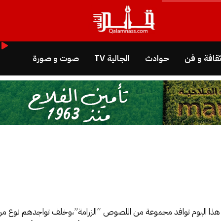
قافة و فن
حوادث
الجالية TV
صوت و صورة
ذا اليوم توافد مجموعة من اللصوص “الزرامة”،وخلف تواجدهم نوع م