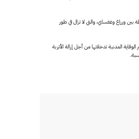
ا أن مختلف هذه الطرق لا تزال مفتوحة في وجه حركة السير، باستثناء الطريق الجهوية رقم 419 الرابطة بين ورزاغ وغفساي، والتي لا تزال في طور
اية المدنية تدخلاتها من أجل إزالة الأتربة
سية.