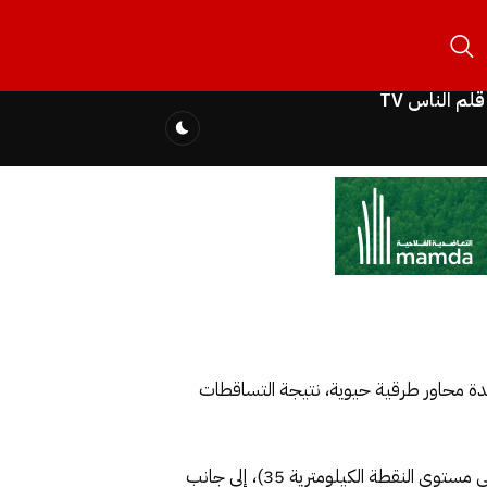
قلم الناس TV
دة محاور طرقية حيوية، نتيجة التساقطات
وحسب المعطيات المتوفرة، فقد طالت الانزلاقات الطريق الوطنية رقم 8 الرابطة بين طريق الوحدة في اتجاه الحسيمة (على مستوى النقطة الكيلومترية 35)، إلى جانب