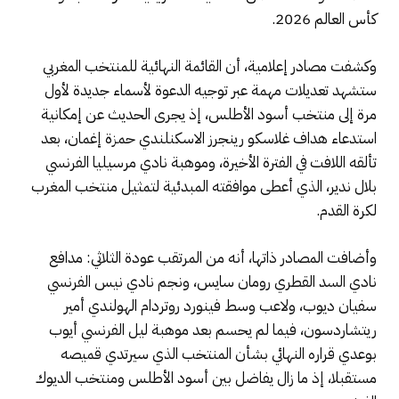
كأس العالم 2026.
وكشفت مصادر إعلامية، أن القائمة النهائية للمنتخب المغربي
ستشهد تعديلات مهمة عبر توجيه الدعوة لأسماء جديدة لأول
مرة إلى منتخب أسود الأطلس، إذ يجرى الحديث عن إمكانية
استدعاء هداف غلاسكو رينجرز الاسكنلندي حمزة إغمان، بعد
تألقه اللافت في الفترة الأخيرة، وموهبة نادي مرسيليا الفرنسي
بلال ندير، الذي أعطى موافقته المبدئية لتمثيل منتخب المغرب
لكرة القدم.
وأضافت المصادر ذاتها، أنه من المرتقب عودة الثلاثي: مدافع
نادي السد القطري رومان سايس، ونجم نادي نيس الفرنسي
سفيان ديوب، ولاعب وسط فينورد روتردام الهولندي أمير
ريتشاردسون، فيما لم يحسم بعد موهبة ليل الفرنسي أيوب
بوعدي قراره النهائي بشأن المنتخب الذي سيرتدي قميصه
مستقبلا، إذ ما زال يفاضل بين أسود الأطلس ومنتخب الديوك