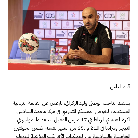
قلم الناس
يستعد الناخب الوطني وليد الركراكي، للإعلان عن القائمة النهائية
المستدعاة لخوض المعسكر التدريبي في مركز محمد السادس
لكرة القدم في الرباط في 17 مارس المقبل استعدادا لمواجهتي
النيجر وتنزانيا في الـ21 والـ25 من الشهر نفسه، ضمن الجولتين
الخامسة والسادسة من التصفيات الأفريقية المؤهلة لبطولة