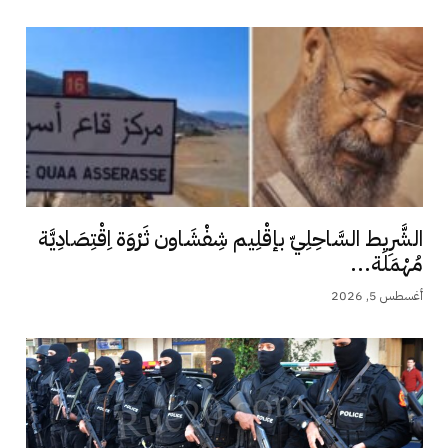
الشَّرِيط السَّاحِلِيّ بإقْلِيم شِفْشَاون ثَرْوَة اِقْتِصَادِيَّة
مُهْمَلَة...
أغسطس 5, 2026