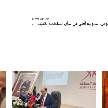
Next Article
صوص القانونية تٌعلي من شأن السلطات المٌعيّنة..…