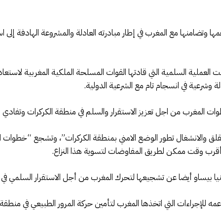
مها وتضامنها مع المغرب في إطار مبادرته العادلة والمشروعة الهادفة إلى
بعت العملية السلمية التي قادتها القوات المسلحة الملكية المغربية لاست
ة وشرعية في انسجام تام مع الشرعية الدولية.
ت المغرب من اجل تعزيز الاستقرار والسلم في منطقة الكركرات وتفادي ا
الغ القلق والانشغال تطور الوضع الامني بمنطقة الكركرات”، وتشجع “خطوا
ي أقرب وقت ممكن لطريق المفاوضات لتسوية هذا النزاع.
 غينيا بيساو أيضا عن تشجيعها لتحرك المغرب من أجل الاستقرار السلمي في
للإجراءات التي اتخذها المغرب لتأمين حركة المرور الطبيعي في منطقة ا