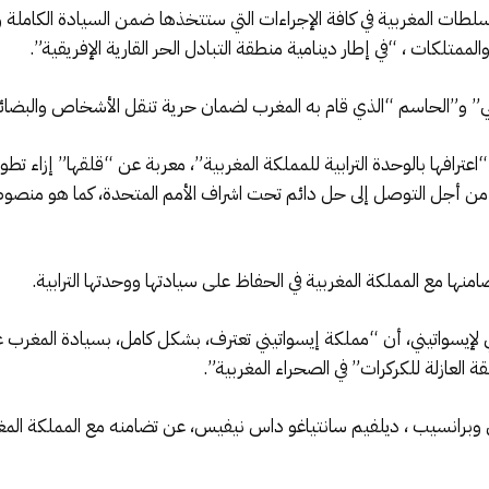
لطات المغربية في كافة الإجراءات التي ستتخذها ضمن السيادة الكاملة و
لكات ، “في إطار دينامية منطقة التبادل الحر القارية الإفريقية”.
ي” و”الحاسم “الذي قام به المغرب لضمان حرية تنقل الأشخاص والبضائع 
عترافها بالوحدة الترابية للمملكة المغربية”، معربة عن “قلقها” إزاء تطور
ب من أجل التوصل إلى حل دائم تحت اشراف الأمم المتحدة، كما هو من
نها مع المملكة المغربية في الحفاظ على سيادتها ووحدتها الترابية.
دولي لإيسواتيني، أن “مملكة إيسواتيني تعترف، بشكل كامل، بسيادة المغر
لعازلة للكركرات” في الصحراء المغربية”.
برانسيب ، ديلفيم سانتياغو داس نيفيس، عن تضامنه مع المملكة المغربية،