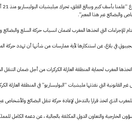
وقال 
ص والبضائع عبر هذا المعبر”.
ام للإجراءات التي اتخذها المغرب لضمان انسياب حركة السلع والبضائع وال
جيبوتي في بلاغ، عن استنكارها لأية ممارسات من شأنها أن تهدد حركة المرو
اتخذها المغرب لحماية المنطقة العازلة الكركرات من أجل ضمان التنقل 
ل غير القانونية التي نفذتها مليشيات “البوليساريو” في المنطقة العازلة الكرك
مغرب الذي اتخذ قرارا بالتدخل لإعادة حركة تنقل البضائع والأشخاص عبر ا
شؤون الخارجية والتعاون الدولي المكلفة بالجالية ، عن دعمه الكامل للممل