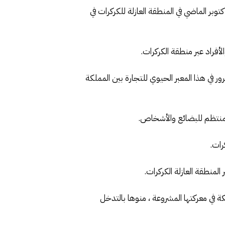
السيد ديلفيم سانتياغو داس نيفيس في بلاغ “علمنا بأسف كبير وببالغ القلق، تحرك ميليشيات البوليساريو منذ 21 أكتوبر الماضي في المنطقة العازلة للكركرات في
أفراد عبر منطقة الكركرات.
ر في هذا المعبر الحيوي للتجارة بين المملكة
المنتظم للبضائع والأشخاص.
رات.
لمنطقة العازلة الكركرات.
كة في معركتها المشروعة ، منوها بالتدخل