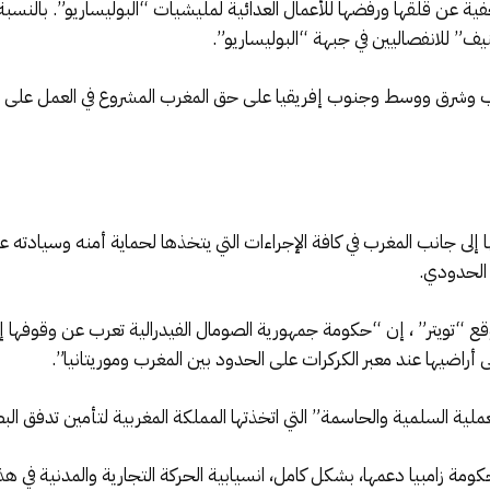
 عن قلقها ورفضها للأعمال العدائية لمليشيات “البوليساريو”. بالنسبة 
يف” للانفصاليين في جبهة “البوليساريو”.
وشرق ووسط وجنوب إفريقيا على حق المغرب المشروع في العمل على اس
ا إلى جانب المغرب في كافة الإجراءات التي يتخذها لحماية أمنه وسيادته
ت الحدودي.
ع “تويتر” ، إن “حكومة جمهورية الصومال الفيدرالية تعرب عن وقوفها إل
ى أراضيها عند معبر الكركرات على الحدود بين المغرب وموريتانيا”.
لية السلمية والحاسمة” التي اتخذتها المملكة المغربية لتأمين تدفق الب
كومة زامبيا دعمها، بشكل كامل، انسيابية الحركة التجارية والمدنية في هذا 