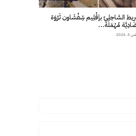
رِيط السَّاحِلِيّ بإقْلِيم شِفْشَاون ثَرْوَة
ِصَادِيَّة مُهْمَلَة...
 2026