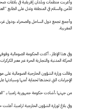
وأعربت منظمات وبلدان إفريقية في بلاغات صحفية
للأمن والسلام في المنطقة وتدل على الطابع “العن
وأجمع تجمع دول الساحل والصحراء ،ودول غرب 
المغربية.
وفي هذا الإطار ، أكدت الحكومة الصومالية وقوفه
الحركة المدنية والتجارية الحرة عبر معبر الكركرا
وقالت وزارة الشؤون الخارجية الصومالية على موق
الإجراءات التي تتخذها لحماية أمنها وسيادتها عل
من جهتها ،أشادت حكومة جمهورية زامبيا بـ “العم
وفي بلاغ لوزارة الشؤون الخارجية لزامبيا، أعلنت ح