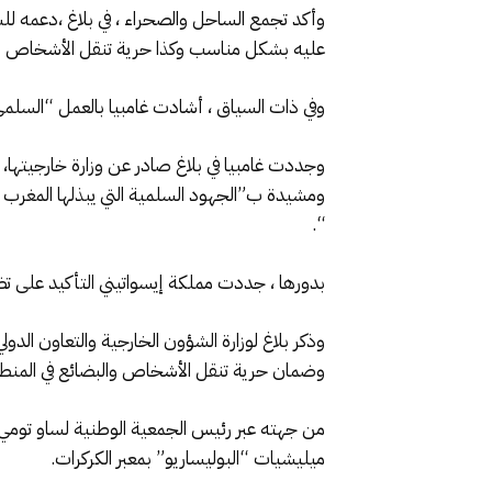
وأكد تجمع الساحل والصحراء ، في بلاغ ،دعمه للس
عليه بشكل مناسب وكذا حرية تنقل الأشخاص والممت
وفي ذات السياق ، أشادت غامبيا بالعمل “السلم
وجددت غامبيا في بلاغ صادر عن وزارة خارجيتها، “ا
ومشيدة ب”الجهود السلمية التي يبذلها المغر
“.
بدورها ، جددت مملكة إيسواتيني التأكيد على تضام
وذكر بلاغ لوزارة الشؤون الخارجية والتعاون ال
وضمان حرية تنقل الأشخاص والبضائع في المنطقة ا
من جهته عبر رئيس الجمعية الوطنية لساو تومي و
ميليشيات “البوليساريو” بمعبر الكركرات.