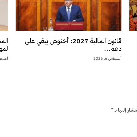
قانون المالية 2027: أخنوش يبقي على
الم
دعم...
لمو
أغسطس 6, 2026
أغسطس 6,
شار إليها بـ
*