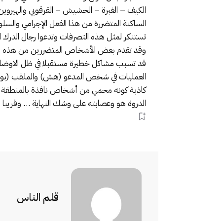
الكيف – الغبرة – الحشيش – القرقوبي والهيروي
الساكنة المتضررة من هذا الفعل الإجرامي وال
تستنكر لمثل هذه التصرفات وتدعوا رجال الدرك ا
وقد تقدم بعض الأشخاص المتضررين من هذه المع
قد تسبب مشاكل خطيرة مستقبلا في ظل الاوضاع الم
العمليات في شخص المدعو (هش) والملقب (بولد
كاذبة كونه محمي من أشخاص نافذة بالمنطقة ولا ي
الدروة هو وعصابته على وشك النهاية … وقريبا س
قلم الناس