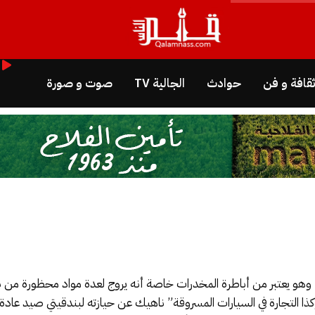
قافة و فن
حوادث
الجالية TV
صوت و صورة
 يعتبر من أباطرة المخدرات خاصة أنه يروج لعدة مواد محظورة من بينها
ذا التجارة في السيارات المسروقة” ناهيك عن حيازته لبندقيتي صيد عادة م