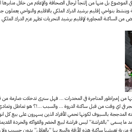
الموضوع بل منها من إلتجأ لرجال الصحافة والإعلام من خلال منابرها 
وينشط بنواحي إقليم برشيد الدرك الملكي بالاقليم والنواحي يعملون جا
 من الساكنة المجاورة لإقليم برشيد التحريات تظهر عزم الدرك الملكي إي
ها من إمبراطور المتاجرة في المخدرات … فهل سنرى تدخلات صارمة من قب
جر في اي وقت من قبل ساكنة الدروة … والسبب …!؟ هو تماطل وتمادي ا
 المدججة بالسيوف لكونها تحمي الأفراد الذين يسهرون على بيع كل انو
د ما يسمى “بالفراشة” ليس فراشة لبيع الخضر والفواكه والخردة القد
 مزرية تعيشها ساكنة هذه الأزقة والبيع بها “بالعلالي” بدون حسيب ول