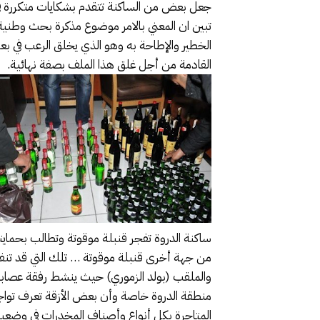
جعل بعض من الساكنة تتقدم بشكايات متكررة في 
تبين ان المعني بالامر موضوع مذكرة بحث وطنية 
الخطير والإطاحة به وهو الذي يخلق الرعب في بعض
القادمة من أجل غلق هذا الملف بصفة نهائية.
ساكنة الدروة تفجر قنبلة موقوتة وتطالب بحمايت
من جهة أخرى قنبلة موقوتة … تلك التي قد تنف
والملقب (بولد الزموري) حيث ينشط رفقة عصابته
منطقة الدروة خاصة وأن بعض الأزقة تعرف تواج
المتاجرة بكل أنواع وأصناف المخدرات في وضعية