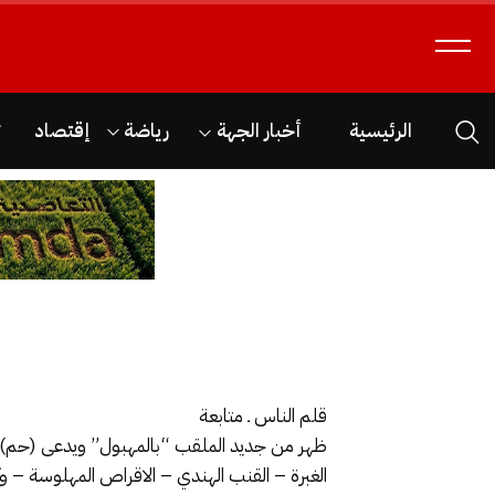
الرئيسية
أخبار الجهة
رياضة
إقتصاد
ث
قلم الناس ـ متابعة
ظهر من جديد الملقب “بالمهبول” ويدعى (حم) وهو
الغبرة – القنب الهندي – الاقراص المهلوسة – وك