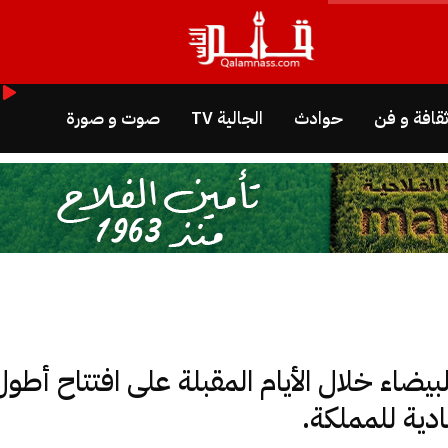
قافة و فن
حوادث
الجالية TV
صوت و صورة
يضاء خلال الأيام المقبلة على افتتاح أطو
دية للمملكة.