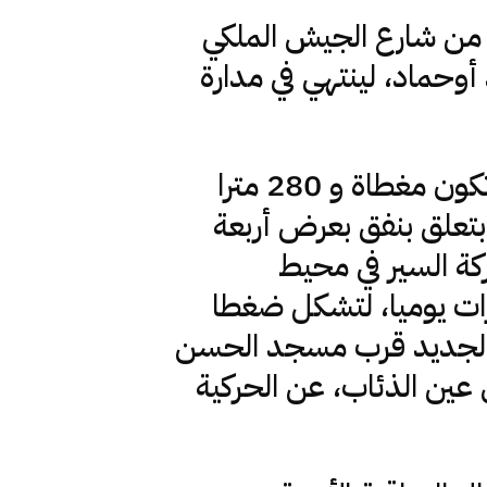
 من شارع الجيش الملكي
أوحماد، لينتهي في مدارة
بلغت الميزانية المخصصة للمشروع 82 مليار سنتيم، 1800 متر سوف تكون مغطاة و 280 مترا
ية، التي انطلقت سنة 2008، فإن الأمر بتعلق بنفق بعرض أربعة
ركة السير في محيط
رات يوميا، لتشكل ضغطا
زه الجديد قرب مسجد الحسن
عين الذئاب، عن الحركية