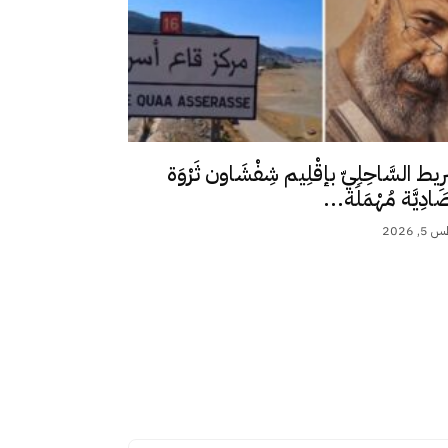
رِيط السَّاحِلِيّ بإقْلِيم شِفْشَاون ثَرْوَة
ِصَادِيَّة مُهْمَلَة...
 2026