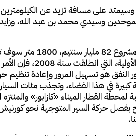
وسيمتد على مسافة تزيد عن الكيلومترين
الموحدين وسيدي محمد بن عبد الله، وزايد 
مفتوحة، وحسب الدراسات الأول
ور النفق هو تسهيل المرور وإعادة تنظيم ح
ة كبيرة في هذا الفضاء، وتجذب مئات السيا
ة لمحطة القطار الميناء «كازابور» والمنت
ح بفصل حركة السير المتوجهة نحو كورنيش 
ا.