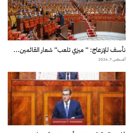
نأسف للإزعاج: ” ميزي تلعب” شعار القائمين...
أغسطس 7, 2026