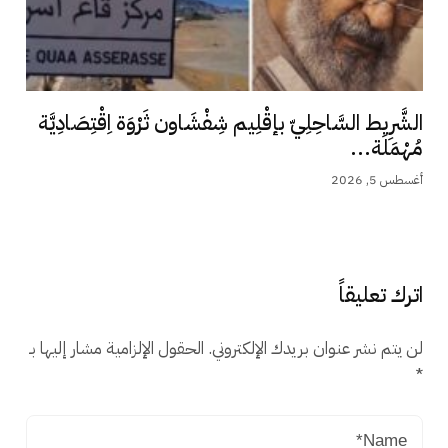
الشَّرِيط السَّاحِلِيّ بإقْلِيم شِفْشَاون ثَرْوَة اِقْتِصَادِيَّة
مُهْمَلَة...
أغسطس 5, 2026
اترك تعليقاً
لن يتم نشر عنوان بريدك الإلكتروني.
الحقول الإلزامية مشار إليها بـ
*