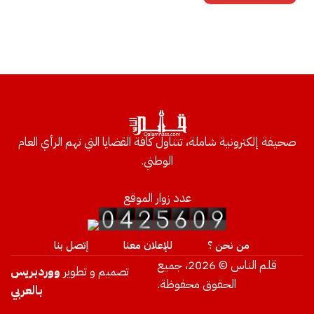
صحيفة إلكترونية شاملة، تتناول كافة القضايا التي تهم الرأي العام
الوطني.
عدد زوار الموقع
من نحن ؟
للإعلان معنا
إتصل بنا
قلم الناس © 2026، جميع
تصميم و تطوير
ووردبريس
الحقوق محفوظة.
بالعربي