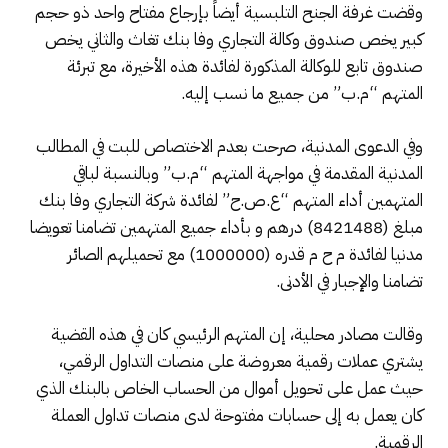
وقضت غرفة الجنح التلبسية أيضاً بإرجاع مفتاح واحد ذو حجم
كبير يخص صندوق وكالة التجاري وفا بنك تغاث والثاني يخص
صندوق تابع للوكالة المذكورة لفائدة هذه الأخيرة، مع تبرئة
المتهم “م.ب” من جميع ما نسب إليه.
وفي الدعوى المدنية، صرحت بعدم الاختصاص للبت في المطالب
المدنية المقدمة في مواجهة المتهم “م.ب” وبالنسبة لباقي
المتهمين أداء المتهم “ع.ص.ح” لفائدة شركة التجاري وفا بنك
مبلغ (8421488) درهم و بأداء جميع المتهمين تضامنا تعويضا
مدنيا لفائدة م ح م قدره (1000000) مع تحميلهم الصائر
تضامنا والإجبار في الأدنى.
وقالت مصادر محلية، إن المتهم الرئيسي كان في هذه القضية
يشتري عملات رقمية معروضة على منصات التداول الرقمي،
حيث عمل على تحويل أموال من الحساب الخاص بالبنك الذي
كان يعمل به إلى حسابات مفتوحة لدى منصات تداول العملة
الرقمية.