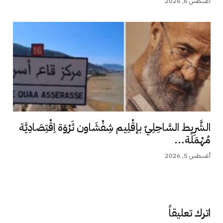
أغسطس 6, 2026
الشَّرِيط السَّاحِلِيّ بإقْلِيم شِفْشَاون ثَرْوَة اِقْتِصَادِيَّة
مُهْمَلَة...
أغسطس 5, 2026
اترك تعليقاً