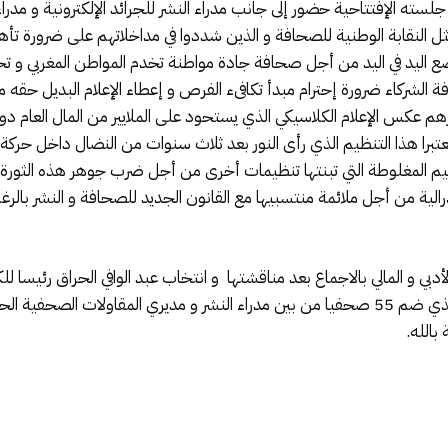
جلسته الإفتتاحية حضور إلى جانب مدراء النشر للجرائد الإلكترونية و مدر
 النقابة الوطنية للصحافة و الذين شددوا في مداخلاتهم على ضرورة تأه
ع اليد في اليد من أجل صحافة جادة مواطنة تخدم المواطن المغربي و تخدم 
ة الشركاء ضرورة إحترام مبدأ تكافىء الفرص و إعطاء الإعلام البديل حقه 
 عكس الإعلام الكلاسيكي الذي يستحود على الملايير من المال العام دون 
تبرا هذا التنظيم الذي رأى النور بعد ثلاث سنوات من النضال داخل حركة ا
هيم المغلوطة التي تبنتها تنظيمات أخرى من أجل ضرب جوهر هذه الثورة 
نفدرالية من أجل ملائمة منتسبيها مع القانون الجديد للصحافة و النشر ب
دبي و المالي بالاجماع بعد مناقشتها و انتخاب عبد الوافي الحراق رئيسا 
التنفيذي و كذا تم انتخاب المجلس الكنفدرالي الذي ضم 55 صحفيا من بين مدراء النشر و مديري
بالله.