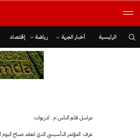
الرئيسية
أخبار الجهة
رياضة
إقتصاد
ث
مراسل قلم الناس:م . ادريوات