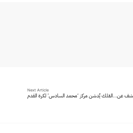
Next Article
 تكشف عن…
المٓلك يُدشن مركز ‘محمد السادس’ لكرة القدم