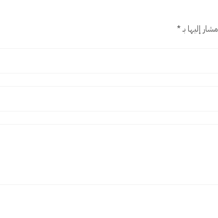
شار إليها بـ
*