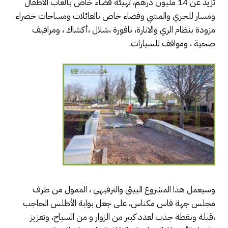
تزيد عن 14 مليون درهم، تهيئة فضاء خاص بألعاب الأطفال
ومسار للجري والمشي وفضاء خاص بالعائلات ومساحات خضراء
مزودة بنظام الري والانارة، نافورة ،شلال ،أكشاك ، ومرافيف
صحية ، ومواقف للسيارات.
وسيعمل هذا المشروع البيئي والترفيهي ، الممول من طرف
مجلس جهة فاس مكناس، على جعل بوابة الأطلس الحاجب
،قبلة ونقطة جذب لعدد كبير من الزوار و من السياح، وتعزيز