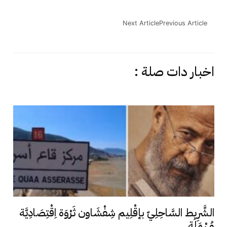
Next Article
Previous Article
اخبار دات صلة :
الشَّرِيط السَّاحِلِيّ بإقْلِيم شِفْشَاون ثَرْوَة اِقْتِصَادِيَّة
مُهْمَلَة...