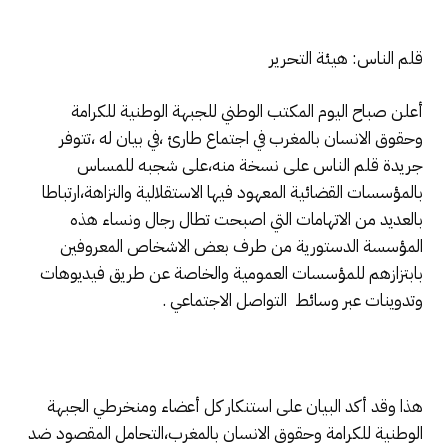
قلم الناس: هيئة التحرير
أعلن صباح اليوم المكتب الوطني للجبهة الوطنية للكرامة
وحقوق الانسان بالمغرب في اجتماع طارئ ،في بيان له ،تتوفر
جريدة قلم الناس على نسخة منه،على شجبه للمساس
بالمؤسسات القضائية المعهود فيها الاستقلالية والنزاهة،ارتباطا
بالعديد من الاتهامات التي اصبحت تطال رجال ونساء هذه
المؤسسة الدستورية من طرف بعض الاشخاص المعروفين
بابتزازهم للمؤسسات العمومية والخاصة عن طريق فيديوهات
وتدوينات عبر وسائط التواصل الاجتماعي .
هذا وقد أكد البيان على استنكار كل أعضاء ومنخرطي الجبهة
الوطنية للكرامة وحقوق الانسان بالمغرب،التحامل المقصود ضد