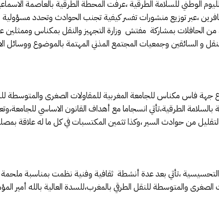
ا لليوم الوطني للسلامة الطرقية ،عرفت المحطة الطرقية بالعاصمة الاس
سافرين ،عبر توزيع منشورات تفسر كيفية تجنب الحوادث وتحدد مسؤولية ا
د من الحافلات بمشاركة مفتش وزارة التجهيز والنقل بمكناس وممثلين عن
لنقل و السائقين وجمعيات المجتمع المذني المهتمة بالموضوع ووسائل الاع
 جهة فاس مكناس للجامعة المغربية للمقاولات الصغرى والمتوسطة للنق
 بالسلامة الطرقية،تأتي انسجاما مع أهداف القانون الاساسي للجامعة،وت
التقليل من حوادث السير ،وكذا تثمين المكتسبات في كل ما له علاقة بمصلح
 التحسيسية ،تأتي بعد عدة أنشطة ثقافية وفنية نظمت بمناسبة ملحمة ال
الصغرى والمتوسطة للنقل الطرقي بالمغرب،للسدة العالية بالله أمير الم