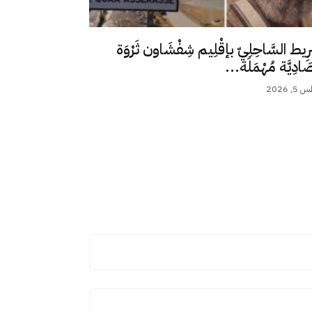
رِيط السَّاحِلِيّ بإقْلِيم شِفْشَاون ثَرْوَة
ِصَادِيَّة مُهْمَلَة...
 2026