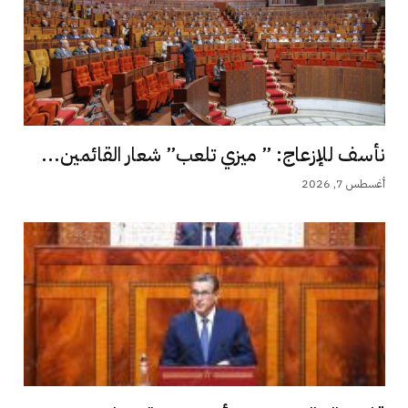
نأسف للإزعاج: ” ميزي تلعب” شعار القائمين...
أغسطس 7, 2026