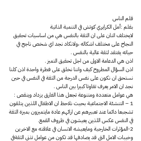
قلم الناس
بقلم :أمل الكرايري كوتش في التنمية الذاتية
لايختلف اثنان على ان الثقة بالنفس هي من اساسيات تحقيق
النجاح على مختلف اشكاله ،ولانكاد نجد اي شخص ناجح في
حياته يفتقد لثقة عالية بالنفس .
اذن هي الدعامة الاولى من اجل تحقيق التميز .
اذن السؤال المطروح كيف واننا نخلق على فطرة واحدة اذن كلنا
نستحق ان نكون على نفس الدرجة من الثقة في النفس في حين
نجد ان الامر يعرف تفاوتا كبيرا بين الناس .
هي عوامل متعددة ومتنوعة تجعل هذا الفارق يزداد وينقص :
1 – التنشئة الاجتماعية بحيث نلاحظ ان الاطفال اللذين يتلقون
تشجبعا دائما عند تعبيرهم عن ارائهم عادة مايتميزون بميزة الثقة
في النفس عكس اللذين يعيشون في ظروف القمع.
2-المؤثرات الخارجية ومايعيشه الانسان في علاقته مع الاخرين
وخيبات الامل التي قد يصادفها قد تكون من عوامل تذني الثقةفي