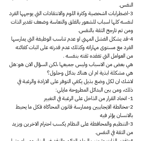
النفس.
3-اضطرابات ااشخصية وكثرة اللوم والانتقادات التي يوجهها الفرد
لنفسه كلها اسباب للشعور بالقلق والتعاسة وضعف تقدير الذات
ومن تم تارجح الثقة بالنفس.
4-قد يشكل الفشل المهني او عدم تناسب الوظيفة التي يمارسها
الفرد مع مستوى مهاراته وكذلك عدم قدرته على اثبات كفائته
من العوامل التي تفقده ثقته بنفسه .
هي بعض من الاسباب وليس جميعها ،لكن السؤال الان هو:هل
هي مشكلة ابذية ام ان هناك بدائل وحلول؟
لاشك ان لكل وضع بذيل يكفي التوفر على الارادة والرغبة في
ذلك، ومن بين البدائل المطروحة مايلي:
1- اتخاد القرار من الذاخل على الرغبة في التغيير
2-مخالطة الايجابيين وممارسة قانون المحاكاة فكل ما يحيط
بالانسان يؤثر فيه
3-التنظيم والمحافظة على النظام يكسب احترام الاخرين ويزيد
من الثقة في النفس.
4-تقدير الذات وتجنب الجلد الدائم والنقد غير البناء ومسامحتها