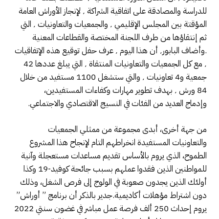
للدراسة والمصادقة على اتفاقية الشراكة ٬ لإنجاز الأوراش العامة
المؤقتة بين المجلس الإقليمي ٬ والجمعيات والتعاونيات ٬ التي
ثم إنتقاؤها من طرف اللجنة المختصة والقطاعات المعنية
.وأضاف البابور٬ أن هذا اليوم ٬ عرف حفل توقيع هذه الإتفاقيات
٬ مع كل الجمعيات والتعاونيات المنتقاة ٬ التي يبلغ عددها 42
جمعية و4 تعاونيات ٬ والتي ستشغل 1100 مستفيد من خلال
84 ورش ٬ بهدف تطوير مهارات وكفاءات المستفيدين،
وإدماج العديد من الفئات في النسيج الاقتصادي والاجتماعي.
من جهة أخرى، أبدى مجموعة من ممثلي الجمعيات
والتعاونيات المستفيدة انخراطهم التام لإنجاح هذا المشروع
الطموح، الذي يروم بالأساس تقديم مساعدات مستعجلة وآنية
للمواطنين الذين فقدوا عملهم بسبب جائحة كوفيد-19 وكذا
أولئك الذين يجدون صعوبة في الولوج إلى فرص الشغل، وذلك
دون اشتراط مؤهلات أكاديمية.جدير بالذكر أن برنامج ” أوراش”
يروم إحداث 250 ألف فرصة عمل مباشر في غضون سنتي 2022