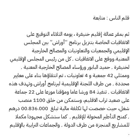
قلم الناس : متابعة
ثم بمقر عمالة إقليم خنيفرة ، يومه الثلاثاء التوقيع على
الاتفاقيات الخاصة بتنزيل برنامج “أوراش” بين المجلس
الإقليمي والجمعيات والتعاونيات والمصالح الخارجية
المعنية.ووقع على الاتفاقيات ٬ كل من رئيس المجلس الإقليمي
لخنيفرة ٬ حميد البابور ورؤساء المصالح الخارجية المعنية ٬
وممثلي 42 جمعية و 4 تعاونيات ، تم انتقاؤها بناء على معايير
محددة ٬ من طرف اللجنة الإقليمية لبرنامج أوراش.وتهدف هذه
الاتفاقيات ٬ تنفيذ 84 ورشا عاما ومؤقتا موزعا على 22 جماعة
على صعيد تراب الاقليم، وستمكن من خلق 1100 منصب
شغل، حيث خصصت لها تكلفة مالية تبلغ 00.836.000 درهم
٬ كمنح التأطير المخولة للإقليم ٬ كما ستشكل مجهودا مكملا
للمشاريع المنجزة من طرف الدولة ٬ والجماعات الترابية بالإقليم
.