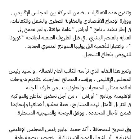
وتندرج هذه الاتفاقيات ٬ ضمن الشراكة بين المجلس الإقليمي ٬
ووزارة الإدماج الاقتصادي والمقاولة الصغرى والشغل والكفاءات،
في إطار تنفيذ برنامج ” أوراش ” عامة مؤقتة، والتي تطمح إلى
العناية بالعنصر البشري ٬ في ظل الظروف الصعبة لجائحة ” كورونا
” ، واعتبارا للأهمية التي يوليها النموذج التنموي الجديد ٬
للنهوض بقطاع التشغيل.
وتميز هذا اللقاء، الذي ترأسه الكاتب العام للعمالة ٬ والسيد رئيس
المجلس الإقليمي ٬ ورؤساء المصالح الخارجية، بتقديم شروحات
لفائدة ممثلي الجمعيات والتعاونيات ٬ من طرف اللجنة
الإقليمية لبرنامج ” أوراش ” ، من أجل تحقيق التأطير والمواكبة
في التنزيل الأمثل لهذه المشاريع ، بغية تحقيق أهدافها وإنجازها
ضمن الآجال المحددة ٬ ووفق البرمجة والمنهجية المسطرة.
وفي تصريح للصحافة ، أكد حميد البابور رئيس المجلس الإقليمي
لخنيفرة ٬ أن اشغال الدورة الاستثنائية ٬ خصصت بصفة عامة