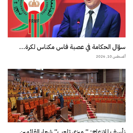
سؤال الحكامة في عصبة فاس مكناس لكرة...
أغسطس 10, 2026
نأسف للإزعاج: ” ميزي تلعب” شعار القائمين...