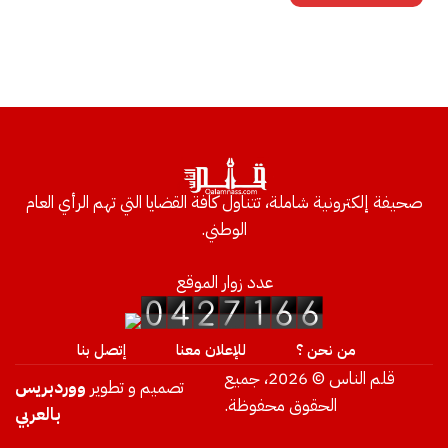
صحيفة إلكترونية شاملة، تتناول كافة القضايا التي تهم الرأي العام
الوطني.
عدد زوار الموقع
من نحن ؟
للإعلان معنا
إتصل بنا
قلم الناس © 2026، جميع
تصميم و تطوير
ووردبريس
الحقوق محفوظة.
بالعربي