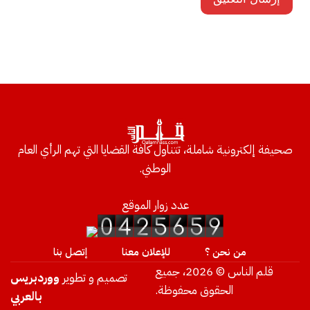
صحيفة إلكترونية شاملة، تتناول كافة القضايا التي تهم الرأي العام
الوطني.
عدد زوار الموقع
من نحن ؟
للإعلان معنا
إتصل بنا
قلم الناس © 2026، جميع
تصميم و تطوير
ووردبريس
الحقوق محفوظة.
بالعربي