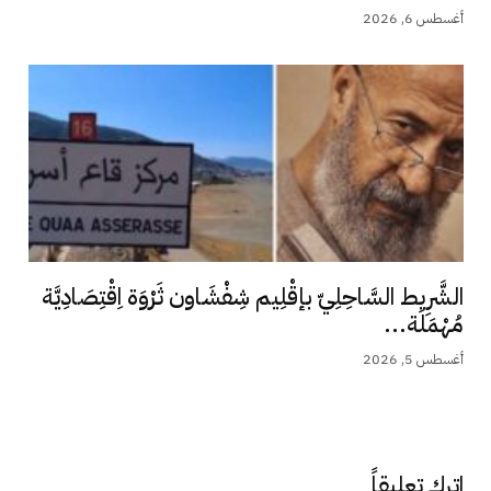
أغسطس 6, 2026
الشَّرِيط السَّاحِلِيّ بإقْلِيم شِفْشَاون ثَرْوَة اِقْتِصَادِيَّة
مُهْمَلَة...
أغسطس 5, 2026
اترك تعليقاً