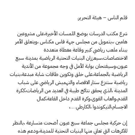
قلم الناس – هيئة التحرير.
شرع مكتب الدرسات بوضع اللمسات الأخيرة،على مشروعين
هامين ،،بتمويل من مجلس جهة فاس مكناس ،ويتعلق الأمر
ببناء ملعب رياضي كبير وقاعة مغطاة متعددة
الاختصاصات،سيعززان البنيات التحتية الرياضية بمدينة سبع
عيون،وسيفتحان بوابة الأمل في وجه مجموعة من الأندية
الرياضية بالجماعة،على خلق وتكوين طاقات شابة مبدعة،بنيات
رياضية ستنزع ستار الاقصاء والتهميش الرياضي على شباب
المدينة ،الذي يحقق نتائج طيبة في العديد من الرياضات،ككرة
القدم،والعاب القوى،وكرة القدم داخل القاعة،كمال
الاجسام،التيكوندوا ،الكارطي …،
إن حركية مجلس جماعة سبع عيون أضحت متسارعة ،بالنظر
للاكرهات التي تعاني منها البنيات التحتية للمدينة،ودعم هذه