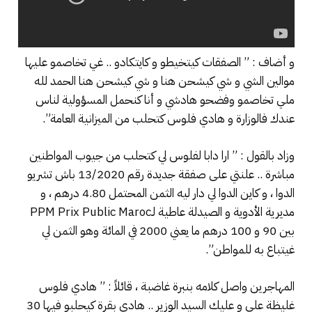
و أضاف : ” الصفقات كيتخيطو و كايتكادو .. غي تخاصمو عليها
موالين الشي و شي كيشحن هنا و شي كيشحن هنا الحمد لله
ملي تخاصمو وفضحو هادشي و أنا كنحمل المسؤولية لناس
عندك فالوزارة و هادي فلوس كتحلب من الميزانية العامة”.
وزاد بالقول : ” ارا دابا لفلوس لي كتحلب من جيوب المواطنين
مباشرة .. علنتي على صفقة جديدة رقم 13/2020 باش تشريو
الدوا ، و كاين الدوا لي دار ليه الثمن المحتمل 4.80 درهم ، و
مديرية الأدوية و الصيدلة عاطية لـPPM Prix Public Maroc
بين 90 و 100 درهم ما يعني 2000 في المائة وهو الثمن لي
غيتباع به للمواطن”.
المهاجرين واصل كلامه بنبرة غاضبة ، قائلاً : ” هادي فلوس
غليظة علي و عليك السيد الوزير .. هادي بقرة كيحلبو فيها 30