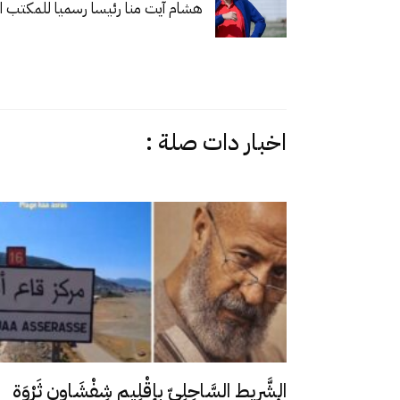
هشام آيت منا رئيسا رسميا للمكتب ال
اخبار دات صلة :
الشَّرِيط السَّاحِلِيّ بإقْلِيم شِفْشَاون ثَرْوَة