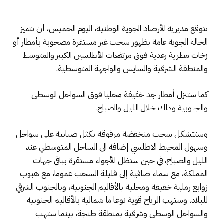
تتوقع مديرية الأرصاد الجوية الوطنية، اليوم الخميس، أن تتميز
الحالة الجوية عامة بظهور سحب غير مستقرة مصحوبة بأمطار أو
زخات مطرية رعدية فوق مرتفعات الأطلسين الكبير والمتوسط
والمنطقة الشرقية والسايس والواجهة المتوسطية.
كما ستنزل أمطار جد خفيفة محليا فوق السواحل الوسطى
والجنوبية وذلك خلال الليل والصباح.
وستتشكل سحب منخفضة مرفوقة بكثل ضبابية على سواحل
وسهول المحيط الاطلسي إضافة الى الساحل المتوسطي عند
الليل والصباح، في حين ستظل الأجواء مستقرة بباقي جهات
المملكة، مع سماء صافية إلى قليلة السحب عموما، مع هبوب
زوابع رملية خفيفة ومحلية بالأقاليم الجنوبية، وبالجنوب الشرقي
للبلاد. وستهب الرياح قوية نوعا ما شمالية بالأقاليم الجنوبية
والسواحل الوسطى وشرقية بمنطقة طنجة، بينما ستهب