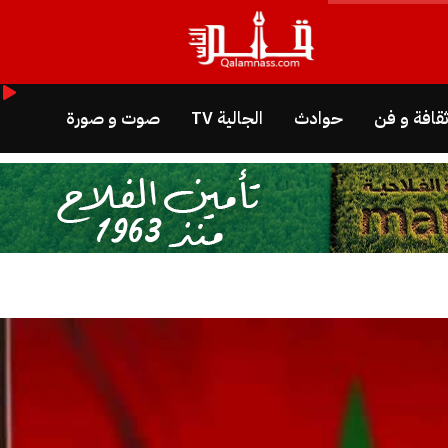
قافة و فن
حوادث
الجالية TV
صوت و صورة