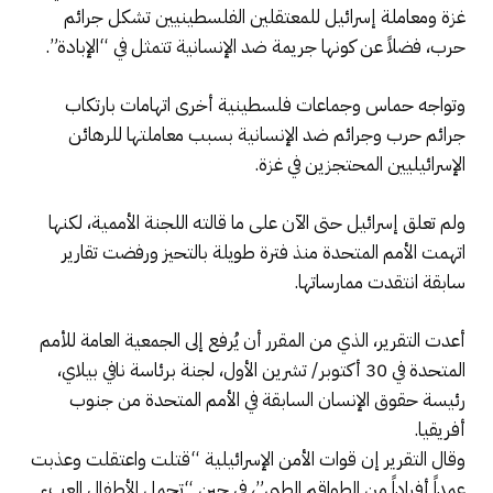
غزة ومعاملة إسرائيل للمعتقلين الفلسطينيين تشكل جرائم
حرب، فضلاً عن كونها جريمة ضد الإنسانية تتمثل في “الإبادة”.
وتواجه حماس وجماعات فلسطينية أخرى اتهامات بارتكاب
جرائم حرب وجرائم ضد الإنسانية بسبب معاملتها للرهائن
الإسرائيليين المحتجزين في غزة.
ولم تعلق إسرائيل حتى الآن على ما قالته اللجنة الأممية، لكنها
اتهمت الأمم المتحدة منذ فترة طويلة بالتحيز ورفضت تقارير
سابقة انتقدت ممارساتها.
أعدت التقرير، الذي من المقرر أن يُرفع إلى الجمعية العامة للأمم
المتحدة في 30 أكتوبر/ تشرين الأول، لجنة برئاسة نافي بيلاي،
رئيسة حقوق الإنسان السابقة في الأمم المتحدة من جنوب
أفريقيا.
وقال التقرير إن قوات الأمن الإسرائيلية “قتلت واعتقلت وعذبت
عمداً أفراداً من الطواقم الطبي”، في حين “تحمل الأطفال العبء