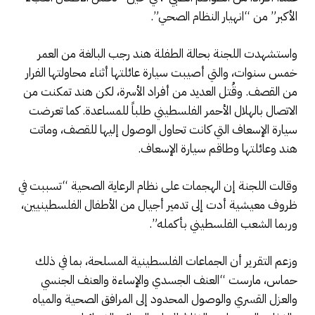
الأكبر” من “انهيار النظام الصحي”.
واستشهدت اللجنة بحالة الطفلة هند رجب البالغة من العمر
خمس سنوات، والتي أصيبت سيارة عائلتها أثناء محاولتها الفرار
من القصف. وقُتل العديد من أفراد الأسرة، لكن هند تمكنت من
الاتصال بالهلال الأحمر الفلسطيني طلباً للمساعدة. كما تعرضت
سيارة الإسعاف التي كانت تحاول الوصول إليها للقصف، وماتت
هند وعائلتها وطاقم سيارة الإسعاف.
وقالت اللجنة إن الهجمات على نظام الرعاية الصحية “تسببت في
ظروف معيشية أدت إلى تدمير أجيال من الأطفال الفلسطينيين،
وربما الشعب الفلسطيني بأكمله”.
وزعم التقرير أن الجماعات الفلسطينية المسلحة، بما في ذلك
حماس، مارست “العنف الجسدي والإساءة والعنف الجنسي
والعزل القسري والوصول المحدود إلى المرافق الصحية والمياه