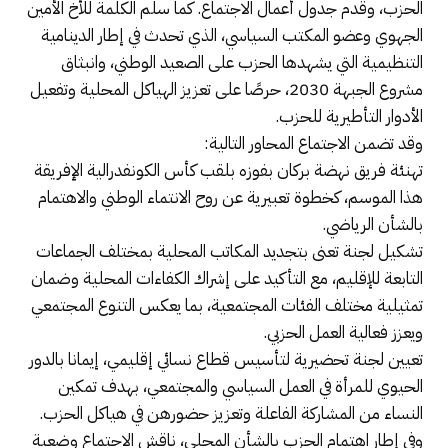
الحزب، وقدم جدول أعمال الاجتماع. كما سلم الكلمة للأخ الأمين
الجهوي وعضو المكتب السياسي، الذي تحدث في إطار الدينامية
التنظيمية التي يشهدها الحزب على الصعيد الوطني، وانبثاق
مشروع الجبهة 2030، حرصًا على تعزيز الهياكل المحلية وتفعيل
الأدوار التأطيرية للحزب.
وقد تضمن الاجتماع المحاور التالية:
تهنئة فريق نهضة بركان بفوزه بلقب كأس الكونفدرالية الإفريقة
هذا الموسم، كخطوة تعبيرية عن روح الانتماء الوطني والاهتمام
بالشأن الرياضي.
تشكيل لجنة تعنى بتجديد المكاتب المحلية بمختلف الجماعات
التابعة للإقليم، مع التأكيد على إشراك الكفاءات المحلية وضمان
تمثيلية مختلف الفئات المجتمعية، بما يعكس التنوع المجتمعي
ويعزز فعالية العمل الحزبي.
تعيين لجنة تحضيرية لتأسيس قطاع نسائي إقليمي، إيمانا بالدور
الحيوي للمرأة في العمل السياسي والمجتمعي، بهدف تمكين
النساء من المشاركة الفاعلة وتعزيز حضورهن في هياكل الحزب.
وفي إطار اهتمام الحزب بالشأن المحلي، ناقش الاجتماع وضعية