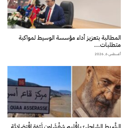
المطالبة بتعزيز أداء مؤسسة الوسيط لمواكبة
متطلبات...
أغسطس 6, 2026
الشَّرِيط السَّاحِلِيّ بإقْلِيم شِفْشَاون ثَرْوَة اِقْتِصَادِيَّة