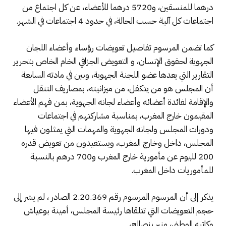
درهما للمنسقين، و5720 درهما للأعضاء، عن كل اجتماع من
اجتماعات كل آلية حسب الحالة، في حدود 4 اجتماعات في الشهر.
كما تضمن المرسوم تفاصيل تعويضات رؤساء وأعضاء اللجان
الجهوية لحقوق الإنسان، و التعويض الجزافي الخام الخاص بتحرير
التقارير التي يعدها عضو اللجنة الجهوية، وبين في مادته السابعة
أن المجلس هو من يتكفل، من ميزانيته، بمصاريف التنقل
والإقامة لفائدة أعضائه وأعضاء لجانه الجهوية، بمن فهم الأعضاء
المقيمون خارج المغرب، بمناسبة مشاركتهم في اجتماعات
ودورات المجلس ولجانه الجهوية والمهمات التي يمثلون فيها
المجلس، داخل وخارج المغرب، ويستفيدون من تعويض قدره
200 لليوم عن مأمورية خارج المغرب و700 درهم بالنسبة
للمأموريات داخل المغرب.
يذكر إلى أن المرسوم المرسوم رقم 2.20.369 الصادر ، لم يشر إلى
حجم التعويضات التي تتلقاها رئيسة المجلس، أمينة بوعياش
وكاتبه الوطني، منير بنصالح،