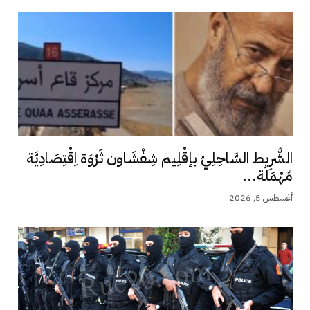
الشَّرِيط السَّاحِلِيّ بإقْلِيم شِفْشَاون ثَرْوَة اِقْتِصَادِيَّة
مُهْمَلَة...
أغسطس 5, 2026