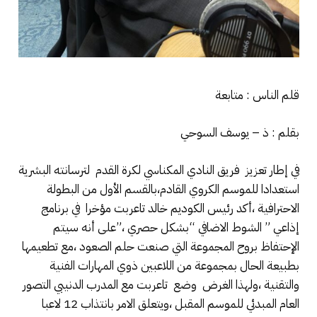
قلم الناس : متابعة
بقلم : ذ – يوسف السوحي
في إطار تعزيز فريق النادي المكناسي لكرة القدم لترسانته البشرية
استعدادا للموسم الكروي القادم،بالقسم الأول من البطولة
الاحترافية ،أكد رئيس الكوديم خالد تاعربت مؤخرا في برنامج
إذاعي ” الشوط الاضافي “بشكل حصري ،”على أنه سيتم
الإحتفاظ بروح المجموعة التي صنعت حلم الصعود ،مع تطعيمها
بطبيعة الحال بمجموعة من اللاعبين ذوي المهارات الفنية
والتقنية ،ولهذا الغرض وضع تاعربت مع المدرب الدنيبي التصور
العام المبدئي للموسم المقبل ،ويتعلق الامر بانتذاب 12 لاعبا