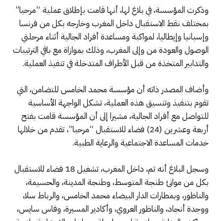
وذكرت المؤسسة، في بلاغ لها، أنها قامت بإطلاق عملية “مرحبا”
بمختلف نقط الاستقبال داخل المغرب وخارجه بكل من فرنسا
وإسبانيا وإيطاليا، لمواكبة ومساعدة أفراد الجالية أثناء مرحلتي
الوصول والعودة من وإلى المغرب، وذلك بموازاة مع باقي الترتيبات
والتدابير المتخذة من قبل الأطراف المتدخلة في تنفيذ العملية.
وأضاف المصدر ذاته أن مؤسسة محمد الخامس للتضامن، التي
تقوم بتنفيذ وتنسيق هذه العملية، تشكل الواجهة الأساسية
للتواصل مع أفراد الجالية، مشيرا إلى أن المؤسسة قامت بفتح
أربعة وعشرين (24) فضاء للاستقبال “مرحبا”، تقدم من خلالها
خدمات المساعدة الاجتماعية والرعاية الطبية.
وسجل البلاغ أنه تم، داخل المغرب، تشغيل 18 فضاء للاستقبال
بكل من موانئ طنجة المتوسط، وطنجة المدينة، والحسيمة،
والناظور، وبمطارات الدار البيضاء محمد الخامس، والرباط سلا،
ووجدة أنجاد، والناظور العروي، وأكادير المسيرة، وفاس سايس،