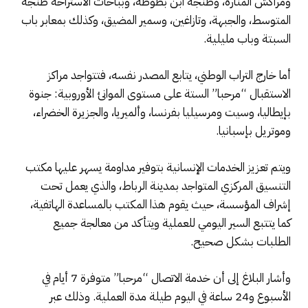
ومراكش المنارة، وطنجة ابن بطوطة، وبباحات الاستراحة طنجة
المتوسط، والجبهة، وتازاغين، وسمير المضيق، وكذلك بمعابر باب
السبتة وباب مليلية.
أما خارج التراب الوطني، يتابع المصدر نفسه، فتتواجد مراكز
الاستقبال “مرحبا” الستة على مستوى الموانئ الأوروبية: جنوة
بإيطاليا، وسيت ومرسيليا بفرنسا، وألميريا، والجزيرة الخضراء،
وموتريل بإسبانيا.
ويتم تعزيز الخدمات الإنسانية بتوفير مداومة يسهر عليها مكتب
التنسيق المركزي المتواجد بمدينة الرباط، والذي يعمل تحت
إشراف المؤسسة، حيث يقوم هذا المكتب بالمساعدة الهاتفية،
كما يتتبع السير اليومي للعملية ويتأكد من معالجة جميع
الطلبات بشكل صحيح.
وأشار البلاغ إلى أن خدمة الاتصال “مرحبا” متوفرة 7 أيام في
الأسبوع و24 ساعة في اليوم طيلة مدة العملية. وذلك عبر