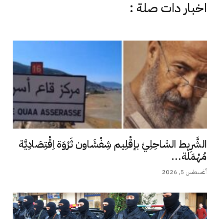
اخبار دات صلة :
الشَّرِيط السَّاحِلِيّ بإقْلِيم شِفْشَاون ثَرْوَة اِقْتِصَادِيَّة
مُهْمَلَة...
أغسطس 5, 2026