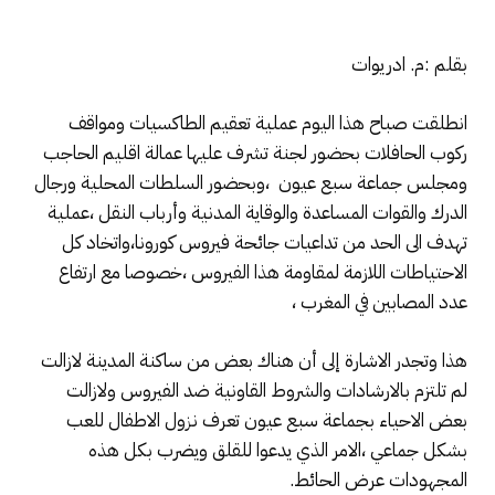
بقلم :م. ادريوات
انطلقت صباح هذا اليوم عملية تعقيم الطاكسيات ومواقف
ركوب الحافلات بحضور لجنة تشرف عليها عمالة اقليم الحاجب
ومجلس جماعة سبع عيون ،وبحضور السلطات المحلية ورجال
الدرك والقوات المساعدة والوقاية المدنية وأرباب النقل ،عملية
تهدف الى الحد من تداعيات جائحة فيروس كورونا،واتخاد كل
الاحتياطات اللازمة لمقاومة هذا الفيروس ،خصوصا مع ارتفاع
عدد المصابين في المغرب ،
هذا وتجدر الاشارة إلى أن هناك بعض من ساكنة المدينة لازالت
لم تلتزم بالارشادات والشروط القاونية ضد الفيروس ولازالت
بعض الاحياء بجماعة سبع عيون تعرف نزول الاطفال للعب
بشكل جماعي ،الامر الذي يدعوا للقلق ويضرب بكل هذه
المجهودات عرض الحائط.