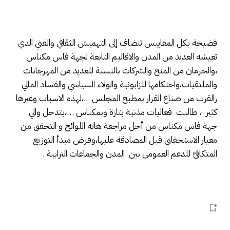
فضيحة بكل المقاييس تنضاف إلى التهميش الثقافي والفني الذي
تعيشه العديد من المدن والاقاليم التابعة لجهة فاس مكناس
،والحرمان من المنح والشركات بالنسبة للعديد من المهرجانات
والملتقيات،واحتكامها للزابونية والولاء السياسي والفساد المالي
زالقرب من صناع القرار بمطبخ المجلس ..،لهذه الاسباب وغيرها
كثير ، طالبت فعاليات مذنية بتازة وبمكناس …،بتدخل والي
جهة فاس مكناس من أجل مراجعة هاته اللوائح و التحقق من
معيار الاستحقاق قبل المصادقة عليها،وفرض مبدأ التوزيع
المتكافئ للدعم العمومي بين المدن والجماعات الترابية .