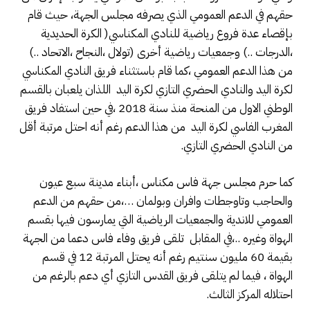
حقهم في الدعم العمومي الذي يصرفه مجلس الجهة، حيث قام
بإقصاء عدة فروع رياضية للنادي المكناسي( الكرة الحديدية
،الدرجات ..) وجمعيات رياضية أخرى (تولال ،النجاح ،الاتحاد ..)
من هذا الدعم العمومي ،كما قام باستثناء فريق النادي المكناسي
لكرة اليد والنادي الحضري التازي لكرة اليد اللذان يلعبان بالقسم
الوطني الاول من المنحة منذ سنة 2018 ،في حين استفاد فريق
المغرب الفاسي لكرة اليد من هذا الدعم رغم أنه احتل مرتبة أقل
من النادي الحضري التازي.
كما حرم مجلس جهة فاس مكناس ،أبناء مدينة سبع عيون
والحاجب وتاوجطات وافران وبولمان …،من حقهم من الدعم
العمومي للاندية والجمعيات الرياضية التي يمارسون فيها بقسم
الهواة وغيره ..،في المقابل تلقى فريق وفاء فاس دعما من الجهة
بقيمة 60 مليون سنتيم رغم أنه يحتل المرتبة 12 في قسم
الهواة ، فيما لم يتلقى فريق القدس التازي أي دعم بالرغم من
احتلاله المركز الثالث.