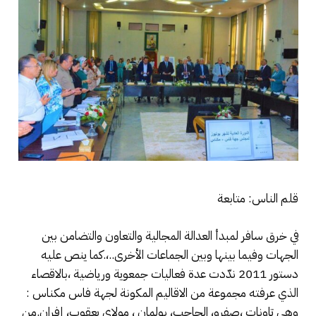
قلم الناس: متابعة
في خرق سافر لمبدأ العدالة المجالية والتعاون والتضامن بين
الجهات وفيما بينها وبين الجماعات الأخرى..،.كما ينص عليه
دستور 2011 ندّدت عدة فعاليات جمعوية ورياضية ،بالاقصاء
الذي عرفته مجموعة من الاقاليم المكونة لجهة فاس مكناس :
وهي تاونات ،صفرو، الحاجب، بولمان ، مولاي يعقوب، إفران.من