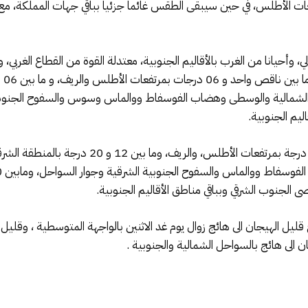
الأطلس، في حين سيبقى الطقس غائما جزئيا بباقي جهات المملكة، مع ه
 وأحيانا من الغرب بالأقاليم الجنوبية، معتدلة القوة من القطاع الغربي، وأ
شمالية والوسطى وهضاب الفوسفاط ووالماس وسوس والسفوح الجنوبية ا
وستتأرجح درجات الحرارة العليا ما بين 05 و 12 درج
ل الهيجان الى هائج زوال يوم غد الاثنين بالواجهة المتوسطية ، وقليل ال
ن الى هائج بالسواحل الشمالية والجنوبية .