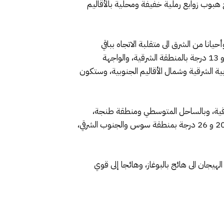
بوب زوابع رملية خفيفة ومحلية بالأقاليم
حيانا من الشرق الى متقلبة الاتجاه بباقي
المناطق الاخرى. وستتراوح درجات الحرارة الدنيا ما بين ناقص واحد و 06 درجات بمرتفعات الأطلس والريف، و ما بين 06 و 13 درجة بالمنطقة الشرقية، والواجهة
لشرقية وشمال الأقاليم الجنوبية، وستكون
ة بمرتفعات الأطلس، والريف، وما بين 12 و 20 درجة بالمنطقة الشرقية، وبالساحل المتوسطي ومنطقة طنجة،
والسايس والسهول الشمالية والوسطى وهضاب الفوسفاط ووالماس والسفوح الجنوبية الشرقية وجوار السواحل، ومابين 20 و 26 درجة بمنطقة سوس والجنوب الشرقي،
هيجان الى هائج بالبوغاز، وهائجا إلى قوي