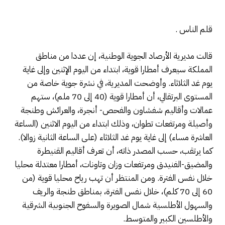
قلم الناس .
قالت مديرية الأرصاد الجوية الوطنية، إن عددا من مناطق
المملكة سيعرف أمطارا قوية، ابتداء من اليوم الإثنين وإلى غاية
يوم غد الثلاثاء. وأوضحت المديرية، في نشرة جوية خاصة من
المستوى البرتقالي، أن أمطارا قوية (40 إلى 70 ملم)، ستهم
عمالات وأقاليم شفشاون والفحص- أنجرة، والعرائش وطنجة
وأصيلة ومرتفعات تطوان، وذلك ابتداء من اليوم الاثنين (الساعة
العاشرة مساء) إلى غاية يوم غد الثلاثاء (على الساعة الثانية زوالا).
كما يرتقب، حسب المصدر ذاته، أن تعرف أقاليم القنيطرة
والمضيق-الفنيدق ومرتفعات وزان وتاونات، أمطارا معتدلة محليا
خلال نفس الفترة. ومن المنتظر أن تهب رياح محليا قوية (من
60 إلى 70 كلم)، خلال نفس الفترة، بمناطق طنجة والريف
والسهول الأطلسية شمال الصويرة والسفوح الجنوبية الشرقية
والأطلسين الكبير والمتوسط.