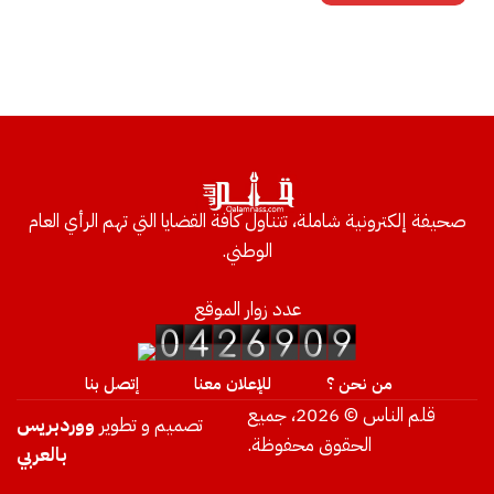
صحيفة إلكترونية شاملة، تتناول كافة القضايا التي تهم الرأي العام
الوطني.
عدد زوار الموقع
من نحن ؟
للإعلان معنا
إتصل بنا
قلم الناس © 2026، جميع
تصميم و تطوير
ووردبريس
الحقوق محفوظة.
بالعربي