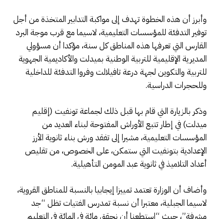
وأبرز أن هذه الخطوة تهدف إلى مواكبة التدابير المتخذة من أجل
توفير التدفئة للمؤسسات التعليمية، لاسيما مع قرب موجة البرد
القارس التي تعرفها هذه المناطق كل سنة، مؤكدا أن مسؤولي
المديرية الإقليمية للتربية الوطنية بميدلت والأكاديمية الجهوية
للتربية والتكوين لجهة درعة تافيلالت وفروا التدفئة للداخلية
وللحجرات الدراسية.
وذكر بالزيارة التي قام بها قبل ذلك لجماعة تونفيت (إقليم
ميدلت) في إطار تتبع الأوراش المفتوحة لبناء العديد من
المؤسسات التعليمية، مشيرا إلى تفقد ورش بناء ثانوية الأرز
الإعدادية بتونفيت التي ستمكن، على الخصوص، من تقليص
أعداد التلاميذ في ثانوية عبد المومن التأهيلية.
وأضاف أن الوزارة تعتمد تمييزا إيجابيا بالنسبة للمناطق القروية،
لاسيما الجبلية، معتبرا أن نسبة تمدرس الفتيات تظل “جد
مشرفة”، حيث “استطعنا أن نحقق مائة في المائة في التعليم