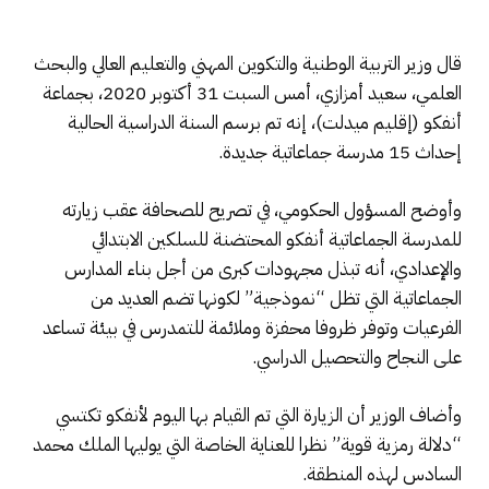
قال وزير التربية الوطنية والتكوين المهني والتعليم العالي والبحث
العلمي، سعيد أمزازي، أمس السبت 31 أكتوبر 2020، بجماعة
أنفكو (إقليم ميدلت)، إنه تم برسم السنة الدراسية الحالية
إحداث 15 مدرسة جماعاتية جديدة.
وأوضح المسؤول الحكومي، في تصريح للصحافة عقب زيارته
للمدرسة الجماعاتية أنفكو المحتضنة للسلكين الابتدائي
والإعدادي، أنه تبذل مجهودات كبرى من أجل بناء المدارس
الجماعاتية التي تظل “نموذجية” لكونها تضم العديد من
الفرعيات وتوفر ظروفا محفزة وملائمة للتمدرس في بيئة تساعد
على النجاح والتحصيل الدراسي.
وأضاف الوزير أن الزيارة التي تم القيام بها اليوم لأنفكو تكتسي
“دلالة رمزية قوية” نظرا للعناية الخاصة التي يوليها الملك محمد
السادس لهذه المنطقة.