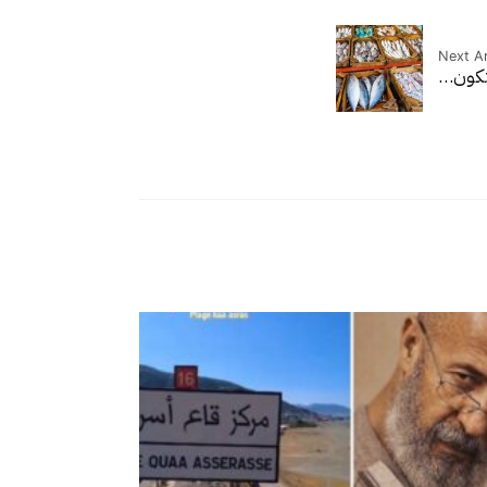
Next Ar
شتكون…