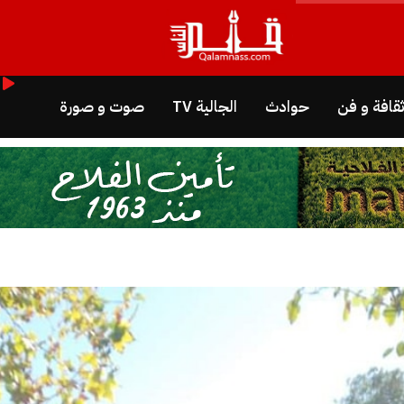
قافة و فن
حوادث
الجالية TV
صوت و صورة