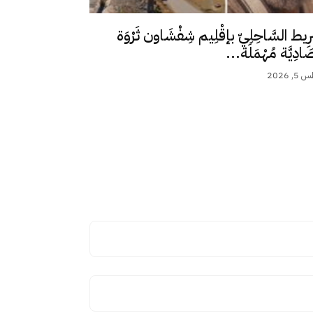
رِيط السَّاحِلِيّ بإقْلِيم شِفْشَاون ثَرْوَة
ِصَادِيَّة مُهْمَلَة...
 2026