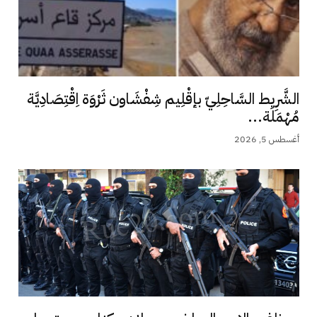
الشَّرِيط السَّاحِلِيّ بإقْلِيم شِفْشَاون ثَرْوَة اِقْتِصَادِيَّة
مُهْمَلَة...
أغسطس 5, 2026