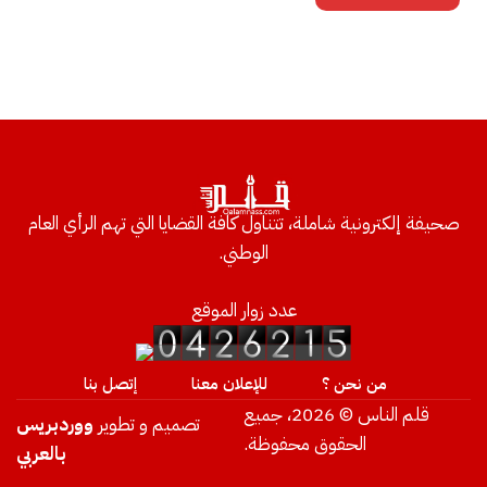
صحيفة إلكترونية شاملة، تتناول كافة القضايا التي تهم الرأي العام
الوطني.
عدد زوار الموقع
من نحن ؟
للإعلان معنا
إتصل بنا
قلم الناس © 2026، جميع
تصميم و تطوير
ووردبريس
الحقوق محفوظة.
بالعربي