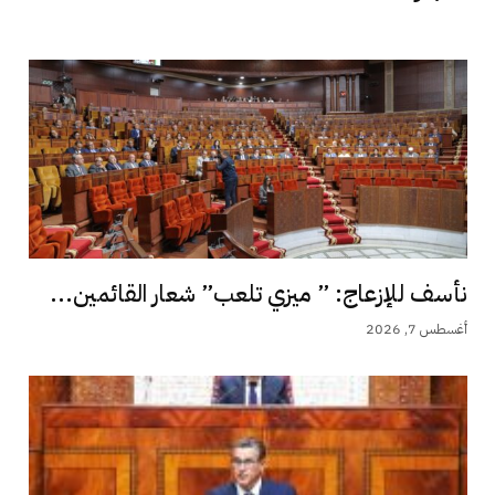
نأسف للإزعاج: ” ميزي تلعب” شعار القائمين...
أغسطس 7, 2026