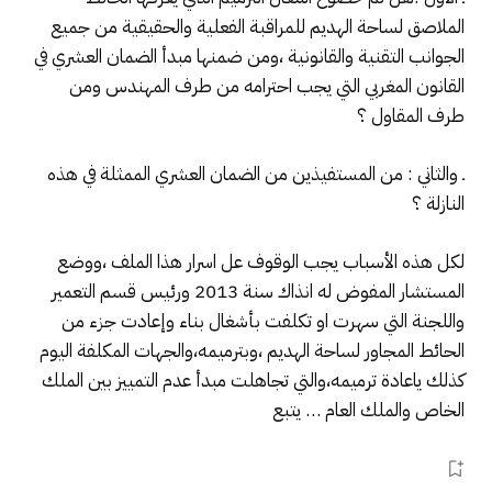
الملاصق لساحة الهديم للمراقبة الفعلية والحقيقية من جميع
الجوانب التقنية والقانونية ،ومن ضمنها مبدأ الضمان العشري في
القانون المغربي التي يجب احترامه من طرف المهندس ومن
طرف المقاول ؟
ـ والثاني : من المستفيذين من الضمان العشري الممثلة في هذه
النازلة ؟
لكل هذه الأسباب يجب الوقوف عل اسرار هذا الملف ،ووضع
المستشار المفوض له انذاك سنة 2013 ورئيس قسم التعمير
واللجنة التي سهرت او تكلفت بأشغال بناء وإعادت جزء من
الحائط المجاور لساحة الهديم ،وبترميمه،والجهات المكلفة اليوم
كذلك ياعادة ترميمه،والتي تجاهلت مبدأ عدم التمييز بين الملك
الخاص والملك العام … يتبع