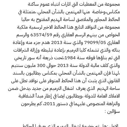
مجموعة من المعطيات التي اثارات انتباه عموم ساكنة
مكناس،وخاصة منها المهتمين بالشأن المحلي ،متمثلة في
الحائط المجاور والملاصق لساحة الهديم المفتوح به حاليا
مجموعة من النوافد التابع هذا الحائط الاخير لرسمية ملكية
الخواص من بينهم الرسم العقاري رقم 63574/59 والرسم
العقاري 79099/05 والذي سنة 2013 هدم جزء منه وإعادة
بنائه والذي تشمله كليا الترميم بإعادة تبليطه وإزالة الشرافات
التي تم بناؤها فوقه سنة 1984،تحت ذريعة أنه سور تاريخي
والذي كلف مالية الدولة سنة 2013 حوالي 300 مليون سنتيم
،لهذا فإن المهتمين بالشأن المحلي بمكناس ،يطالبون بالسند
القانوني الذي يثبث أن هذا الحائط المتوفر على نوافد تطل على
ساحة الهديم الذي يعرف اشغال الترميم من جديد ،يدخل ضمن
الاملاك العامة للدولة ،ويطالبون ايضا في إطار مبدأ الشفافية
والنزاهة المنصوص عليهما في دستور 2011، كم يطرحون
سؤالين :
ـ الاول :هل تم خضوع اشغال الترميم الذي يعرفها الحائط