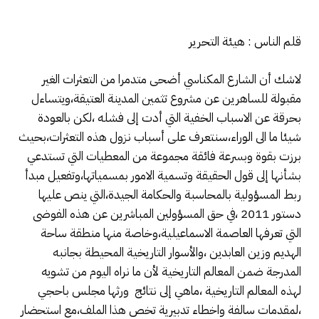
قلم الناس : هيئة التحرير
لاشك أن الشارع المكناسي أضحى متدمرا من التعثرات الغير
مقبولة للساهرين عن مشروع تثمين المدينة العتيقة،ويتساءل
بحرقة عن الاسباب الخفية التي أدت إلى فشله ،لكن بالعودة
شيئا ما الى الوراء،سنتعرف على أسباب نزول هذه التعثرات،بحيث
برزت بقوة وبسرعة فائقة مجموعة من المعطيات التي تستدعي
بشأنها إلى قول الحقيقة وتسمية الامور بمسمياتها،وتفعيل مبدأ
ربط المسؤولية بالمحاسبة والحكامة الجيدة،التي ينص عليها
دستور 2011 ،في حق المسؤولين المباشرين عن هذه الفوضى
التي تعرفها العاصمة الاسماعيلية،وخاصة منها منطقة ساحة
الهديم وزين العابدين ،والأسوار التاريخية المحيطة بجانبه
المدرجة ضمن المعالم التاريخية لأن ما نراه اليوم من تشويه
لهذه المعالم التاريخية ،ماهي إلى نتائج ورثها مجلس باحجي
،لمقدمات سالفة واخطاء تدبيرية تخص هذا الملف،مع استحضار