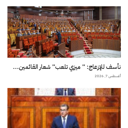
نأسف للإزعاج: ” ميزي تلعب” شعار القائمين...
أغسطس 7, 2026