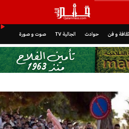
قافة و فن
حوادث
الجالية TV
صوت و صورة