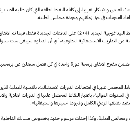
بحث العلمي والابتكار، تقريبا، إلى كافة النقاط العالقة التي كان طلبة الطب
إلغاء العقوبات في حق زملائهم وعودة مجالس الطلبة.
وتضمن مقترح محضر الاتفاق، تطبيق دفتر الضوابط البيداغوجية الجديد (4+2) على ا
ات (5+1) مع الحق في سنة من التداريب الاستشفائية التطوعية، أي أن الدبلوم سيبقى س
ضمن مقترح الاتفاق برمجة دورة واحدة في كل فصل ستعلن عن برمجتها ل
نقاط المحصل عليها في امتحانات الدورات الاستثنائية، بالنسبة للطلبة ال
 السنوات الموالية، باعتبار النقاط المحصل عليها في الدورات العادية والا
قيد بغلافها الزمني الكامل وشروط اجتيازها واستيفائها».