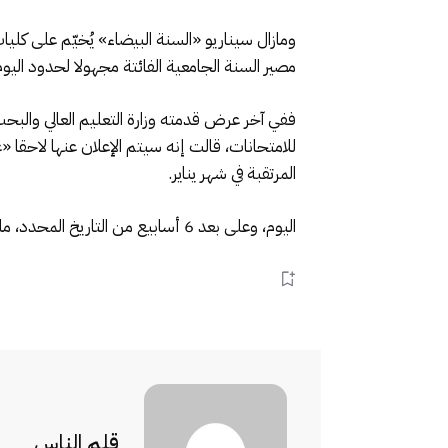
ومازال سيناريو «السنة البيضاء» يُخيّم على كل
مصير السنة الجامعية الفائتة مجهولا لحدود اليوم
ففي آخر عرض قدمته وزارة التعليم العالي والبح
للامتحانات، قالت إنه سيتم الإعلان عنها لاحقا
المرتقبة في شهر يناير.
اليوم، وعلى بعد 6 أسابيع من التاريخ المحدد، ما زالت الأزمة قائمة ولم يتم التوقيع على محضر الاتفاق كما كان متوقعا. فهل تنفرج الأزمة أم تستمر الاحتجاجات؟.
قلم الناس