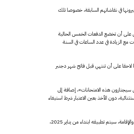
 يثيرونها في نقاشاتهم السابقة، خصوصا تلك
لدفعات الجديدة فقط، فيما تم الاتفاق على أن تخضع الدفعات الخمس الحالية
ت سنوات مع الزيادة في عدد الساعات في السنة
احقا على أن تنتهي قبل فاتح شهر دجنبر
ذين سيجتازون هذه الامتحانات»، إصافة إلى
ستثنائية، دون الأخذ بعين الاعتبار شرط استيفاء
كما تضمن المقترح، كذلك، التراجع عن حل مكاتب ومجالس الطلبة، وكذا إحداث مرسوم جديد بخصوص مسالك الداخلية والإقامة، سيتم تطبيقه ابتداء من يناير 2025،