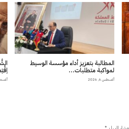
المطالبة بتعزيز أداء مؤسسة الوسيط
الشَّ
لمواكبة متطلبات...
اِقْت
أغسطس 6, 2026
أغسطس 5,
شار إليها بـ
*