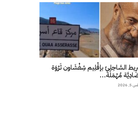
رِيط السَّاحِلِيّ بإقْلِيم شِفْشَاون ثَرْوَة
ِصَادِيَّة مُهْمَلَة...
 2026