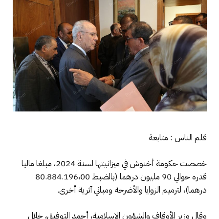
قلم الناس : متابعة
خصصت حكومة أخنوش في ميزانيتها لسنة 2024، مبلغا ماليا
قدره حوالي 90 مليون درهما (بالضبط 80.884.196،00
درهما)، لترميم الزوايا والأضرحة ومباني آثرية أخرى.
وقال وزير الأوقاف والشؤون الإسلامية، أحمد التوفيق، خلال