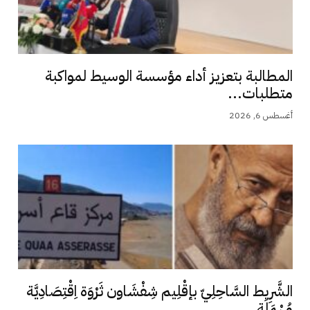
المطالبة بتعزيز أداء مؤسسة الوسيط لمواكبة
متطلبات...
أغسطس 6, 2026
الشَّرِيط السَّاحِلِيّ بإقْلِيم شِفْشَاون ثَرْوَة اِقْتِصَادِيَّة
مُهْمَلَة...