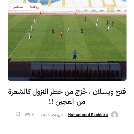
رياضة
سلايدر
فتح ويسلان ، خَرَج من خطر النزول كالشعرة
من العجين !!
مايو 24, 2025
0
Mohammed Benkbira