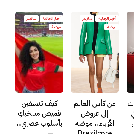
أخبار الجالية
سلايدر
أخبار الجالية
سلايدر
موضة
موضة
ات
من كأس العالم
كيف تنسقين
إلى عروض
قميص منتخبكِ
الأزياء.. موضة
بأسلوب عصري..