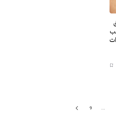
رق
جب
ات
9
…