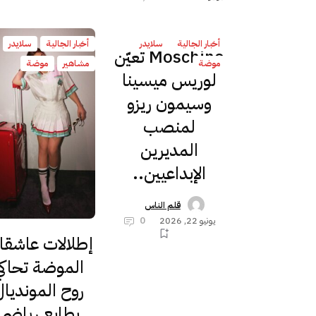
أخبار الجالية
سلايدر
أخبار الجالية
سلايدر
Moschino‏ ‏تعيّن
موضة
مشاهير
موضة
لوريس ميسينا
وسيمون ريزو
لمنصب
المديرين
الإبداعيين..
قلم الناس
يونيو 22, 2026
0
إطلالات عاشق
الموضة تحاكي
روح المونديال
بطابع رياضي