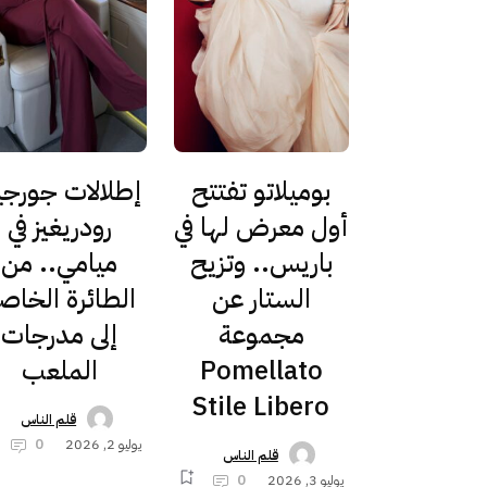
بوميلاتو تفتتح
إطلالات جورجي
أول معرض لها في
رودريغيز في
باريس.. وتزيح
ميامي.. من
الستار عن
الطائرة الخاص
مجموعة
إلى مدرجات
Pomellato
الملعب
Stile Libero
قلم الناس
يوليو 2, 2026
0
قلم الناس
يوليو 3, 2026
0