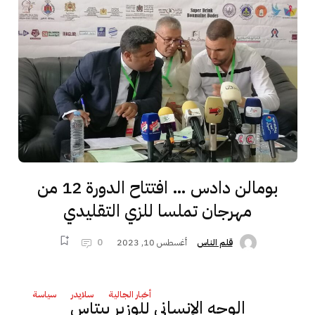
بومالن دادس … افتتاح الدورة 12 من
مهرجان تملسا للزي التقليدي
أغسطس 10, 2023
0
قلم الناس
أخبار الجالية
سلايدر
سياسة
الوجه الإنساني للوزير بيتاس