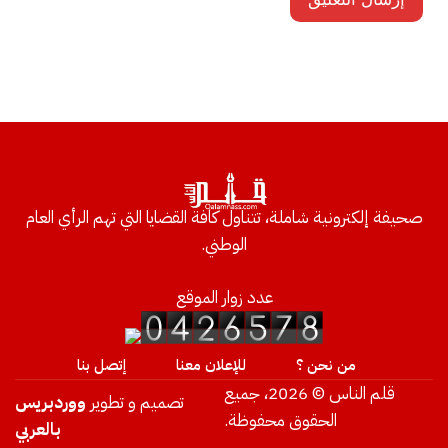
صحيفة إلكترونية شاملة، تتناول كافة القضايا التي تهم الرأي العام
الوطني.
عدد زوار الموقع
من نحن ؟
للإعلان معنا
إتصل بنا
قلم الناس © 2026، جميع
تصميم و تطوير
ووردبريس
الحقوق محفوظة.
بالعربي