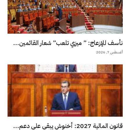
نأسف للإزعاج: ” ميزي تلعب” شعار القائمين...
أغسطس 7, 2026
قانون المالية 2027: أخنوش يبقي على دعم...