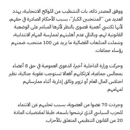
ووفق المصدر ذاته، بات التشطيب من اللوائح الانتخابية، يهدد
العديد من “المنتخبين الكبار”، بسبب الأحكام الصادرة في حقهم،
لأنها تكتسي أهمية قصوى بالنظر لأثرها المباشر على الوضعية
القانونية لهم، وبالتالي عدم أهليتهم لممارسة المهام الانتدابية،
وشملت المتابعات القضائية ما يزيد عن 100 منتخب، ضمنهم
رؤساء جماعات.
وحركت وزارة الداخلية أخيرا، الدعوى العمومية في حق 8 أعضاء
بمجالس جماعية، لارتكابهم أفعالا تستوجب عقوبة جنائية، نظير
اختلاس المال العام أو تزوير وثائق إدارية أثناء ممارساتهم
لمهامهم.
وجردت 70 عضوا من العضوية، بسبب تخليهم عن الانتماء
للحزب السياسي الذي ترشحوا باسمه، طبقا لمقتضيات المادة
20 من القانون التنظيمي المتعلق بالأحزاب.