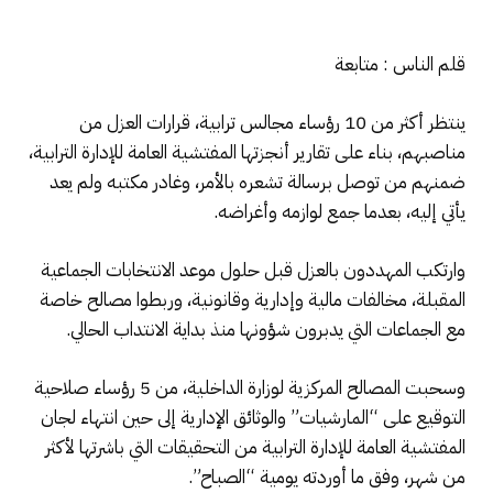
قلم الناس : متابعة
ينتظر أكثر من 10 رؤساء مجالس ترابية، قرارات العزل من
مناصبهم، بناء على تقارير أنجزتها المفتشية العامة للإدارة الترابية،
ضمنهم من توصل برسالة تشعره بالأمر، وغادر مكتبه ولم يعد
يأتي إليه، بعدما جمع لوازمه وأغراضه.
وارتكب المهددون بالعزل قبل حلول موعد الانتخابات الجماعية
المقبلة، مخالفات مالية وإدارية وقانونية، وربطوا مصالح خاصة
مع الجماعات التي يدبرون شؤونها منذ بداية الانتداب الحالي.
وسحبت المصالح المركزية لوزارة الداخلية، من 5 رؤساء صلاحية
التوقيع على “المارشيات” والوثائق الإدارية إلى حين انتهاء لجان
المفتشية العامة للإدارة الترابية من التحقيقات التي باشرتها لأكثر
من شهر، وفق ما أوردته يومية “الصباح”.