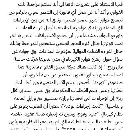
فيها الاستناد على تقديرات، لافتا إلى أنه ستتم مراجعة تلك
الفواتير، وأكد أنه لن تصل أي فاتورة إلى الشطر الموالي بالرغم من
تجميع فواتير أشهر الحجر الصحي. وتابع أنه من بين الإجراءات
التي اتخذته وزارته في مواجهة الجائحة، تأجيل قراءة العدادات
وتوزيع الفواتير، مشددا على أن جميع الاستهلاكات التقديرية التي
تمت فوترتها خلال فترة الحجر الصحي ستخضع للمراجعة وذلك
خلال القراءة الفعلية الموالية لمؤشرات العدادات. وفي جوابه عن
سؤال حول ارتفاع فواتير الكهرباء في مدن تدبرها شركات خاصة،
قال رباح: “إذا كانت هناك شركة تتجاوز القانون فالدولة هنا
لمحاسبة من يتجاوز القانون”، معتبرا من جهة أخرى، أن
صندوق “كورونا” خُصص لدعم الأسر المتضررة من أجل أداء
نفقاتها وليس دعم القطاعات الحكومية. وفي نفس السياق، قال
رباح إن الإجراءات التي اتخذتها وزارته بتنسيق مع وزارتي المالية
والداخلية، “كانت إجراءات نوعية”، معتبرا أن المغرب يتوفر على
نظام كهربائي “عتيد وقوي ومتين تم إنجازه طيلة عقود، خاصة
حين انطلقت السياسة الطاقية التي لم يعد معها المغاربة يعرفون
أي انقطاع في الكهرباء منذ 2008”. واستدرك بالقول: “باستثناء