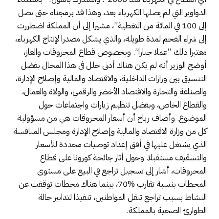
الدواوير التي لم يصلها الكهرباء بعد، وهذا قد برمجناه حتى نصل
إلى 100 في المائة من التغطية”، مشيرا إلى أن المملكة اضطررت
إلى شراء الفحم لمدة طويلة، والذي يشكل مصدرا لإنتاج الكهرباء،
معتبرا ذلك “عملا جبارا”. وبخصوص قطاع المحروقات والغاز،
أوضح الوزير أنه لم يكن هناك أدنى خلل في هذا المجال بفضل
التنسيق بين وزارات الداخلية، والاقتصاد والمالية وإصلاح الإدارة،
والصناعة والتجارة والاقتصاد الأخضر والرقمي، والولاة والعمال،
والقطاع الخاص، وبفضل تنظيم زيارات واجتماعات حول
الموضوع. وأضاف رباح أن أسعار المحروقات هي من مسؤولية
كل من وزارة الاقتصاد والمالية وإصلاح الإدارة ومجلس المنافسة
الذي يشتغل عليها في أفق إعداد توصيات محددة للأسعار
والتسقيف مستقبلا. وحول أثار جائحة كورونا على قطاع
المحروقات، أشار إلى تسجيل تراجع في البيع على مستوى
المحطات بنسبة تقارب %70، بينما هناك محطات توقفت عن
النشاط بسبب تراجع تنقل المواطنين، تنفيذا لتدابير حالة
الطوارئ الصحية بالمملكة.