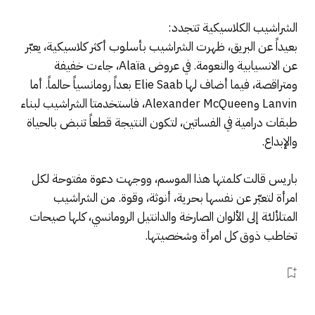
الشراشيب الكلاسيكية تتجدد:
بعيداً عن البريق، ظهرت الشراشيب بأسلوب أكثر كلاسيكية، يعبّر
عن الانسيابية والنعومة. في عروض Alaïa، جاءت خفيفة
ومتراقصة، فيما أضاف لها Elie Saab بعداً رومانسياً حالماً. أما
Lanvin وAlexander McQueen، فاستخدمتا الشراشيب لبناء
طبقات درامية في الفساتين، لتكون النتيجة قطعاً تنبض بالحياة
والإبداع.
باريس قالت كلمتها هذا الموسم، ووجهت دعوة مفتوحة لكل
امرأة لتعبّر عن نفسها بحرية، أنوثة، وقوة. من الشراشيب
المتلألئة إلى الألوان الصارخة والدانتيل الرومانسي، كلها صيحات
تخاطب ذوق كل امرأة وشخصيتها.