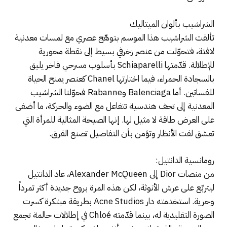
الشراشيب بألوان الميتاليك
تألقت الشراشيب هذا الموسم بتوهّج عصري مع لمسات معدنية
لافتة، فتحوّلت من عنصر زخرفي بسيط إلى نقطة محورية
للإطلالة. قدّمتها Schiaparelli بأسلوب مسرحي فاخر يليق
بالسجادة الحمراء، فيما اختارتها Chanel كعنصر يمنح الحياة
للفساتين. أما Balenciaga وRabanne فحوّلتا الشراشيب
المعدنية إلى تحف هندسية تتفاعل مع الضوء والحركة، ما أضفى
على العرض طاقة لا مثيل لها. إنها الصيحة المثالية للمرأة التي
تعشق لفت الأنظار وتؤمن بأن التفاصيل تصنع الفرق.
رومانسية الدانتيل:
من منصات Dior إلى Alexander McQueen، عاد الدانتيل
ليتربّع على عرش الأنوثة، لكن هذه المرة بروح جديدة أكثر تمرداً
وحرية. استخدمته دار Acne Studios بطريقة مبتكرة كسرت
الصورة التقليدية له، بينما قدّمته Chloé في إطلالات حالمة تجمع