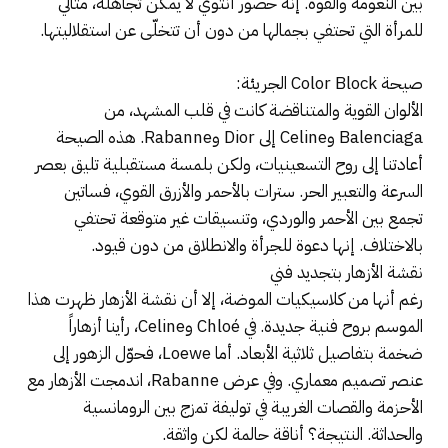
بين النعومة والقوة. إنه حضور أنثوي لا يمكن تجاهله، مثالي
للمرأة التي تحتفي بجمالها من دون أن تتخلّى عن استقلاليتها.
صيحة Color Block الجريئة:
الألوان القوية والمتناقضة كانت في قلب المشهد، من
Balenciaga وCeline إلى Dior وRabanne. هذه الصيحة
أعادتنا إلى روح التسعينيات، ولكن بلمسة مستقبلية تليق بعصر
السرعة والتعبير الحر. سترات بالأحمر والأزرق القوي، فساتين
تجمع بين الأحمر والوردي، وتنسيقات غير متوقعة تحتفي
بالاختلاف. إنها دعوة للجرأة والانطلاق من دون قيود.
نقشة الأزهار بتجديد فني
رغم أنها من كلاسيكيات الموضة، إلا أن نقشة الأزهار ظهرت هذا
الموسم بروح فنية جديدة. في Chloé وCeline، رأينا أزهاراً
ضخمة بتفاصيل ثلاثية الأبعاد. أما Loewe، فحوّل الزهور إلى
عنصر تصميم معماري. وفي عرض Rabanne، اندمجت الأزهار مع
الأحزمة والقصات الغريبة في توليفة تمزج بين الرومانسية
والحداثة. النتيجة؟ أناقة حالمة لكن واثقة.