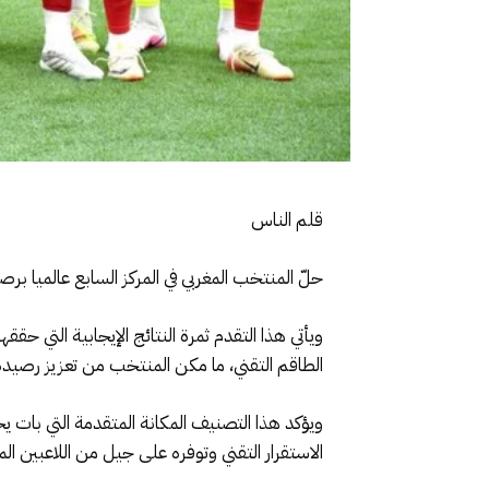
قلم الناس
حلّ المنتخب المغربي في المركز السابع عالميا برصيد 1756.94 نقطة، خلف كل من فرنسا المتصدرة وإسبانيا والأرجنتين وإنجلترا والبرتغال وا
ويأتي هذا التقدم ثمرة النتائج الإيجابية التي ح
الطاقم التقني، ما مكن المنتخب من تعزيز رصيده
ويؤكد هذا التصنيف المكانة المتقدمة التي بات 
الاستقرار التقني وتوفره على جيل من اللاعبين المم