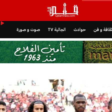
قافة و فن
حوادث
الجالية TV
صوت و صورة