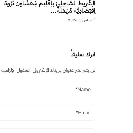
الشَّرِيط السَّاحِلِيّ بإقْلِيم شِفْشَاون ثَرْوَة
اِقْتِصَادِيَّة مُهْمَلَة...
أغسطس 5, 2026
اترك تعليقاً
لن يتم نشر عنوان بريدك الإلكتروني.
الحقول الإلزامية م