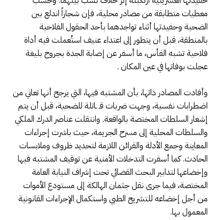
حفيدتها العشرينية ارتكبته إثر خلاف نشب بينهما. وحسب
معطيات متطابقة من مصادر محلية، فإن شجاراً اندلع بين
الضحية وحفيدتها أثناء تواجدهما بأحد الحقول الفلاحية
بالمنطقة، قبل أن يتطور إلى اعتداء عنيف استُعملت فيه أداة
فلاحية تشبه الفأس، ما أسفر عن إصابة الجدة بجروح بليغة
عجلت بوفاتها في عين المكان .
وأفادت المصادر ذاتها، بأن المشتبه فيها، التي يرجح أنها تعاني من
اضطرابات نفسية، وجهت ضربات قـ ـاتلة للضحية، قبل أن يتم
إشعار السلطات المختصة بالواقعة. وانتقلت عناصر الدرك الملكي
والسلطات المحلية إلى مسرح الجريمة، حيث باشرت إجراءات
المعاينة وجمع الأدلة والقرائن اللازمة لتحديد ظروف وملابسات
الحادث. كما أسفرت التدخلات الأمنية عن توقيف المشتبه فيها
وإخضاعها لتدابير البحث القضائي تحت إشراف النيابة العامة
المختصة، فيما جرى نقل جثمان الهالكة إلى مستودع الأموات
من أجل إخضاعه للتشريح الطبي واستكمال الإجراءات القانونية
المعمول بها.