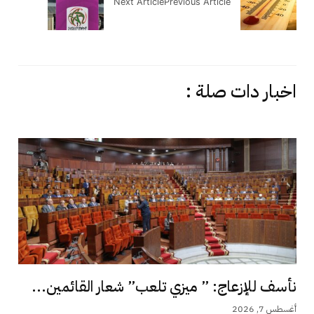
Next Article
Previous Article
اخبار دات صلة :
نأسف للإزعاج: ” ميزي تلعب” شعار القائمين...
أغسطس 7, 2026